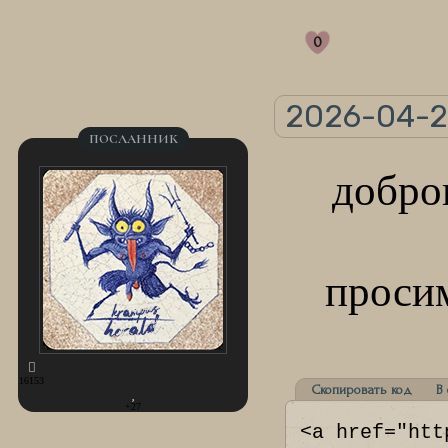
0
2026-04-2
ПОСЛАННИК
доброг
просим
16153
Скопировать код
В
+27
<a href="htt