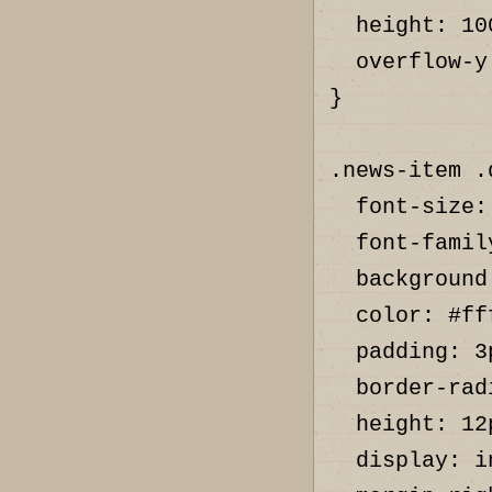
  height: 100%;

  overflow-y: auto;

}

.news-item .d
  font-size: 9px;

  font-family: akrobat;

  background: #2A7568;

  color: #fff!important;

  padding: 3px 3px;

  border-radius: 4px;

  height: 12px;

  display: inline-block;
