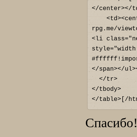
</center></td
    <td><center><a href="https://nyc.f-
rpg.me/viewt
<li class="n
style="width
#ffffff!impo
</span></ul>
  </tr>

</tbody>

</table>[/ht
Спасибо