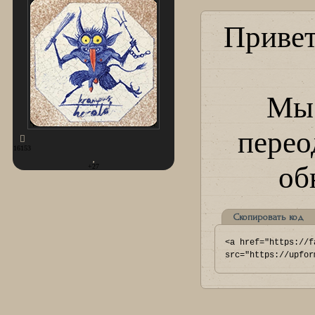
Привет
Мы 
перео
16153
об
+27
Скопировать код
<a href="https://f
src="https://upfor