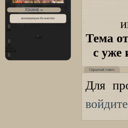
ГОЛИАФ, ∞
всевидящее божество
и
844
Тема о
+1229
55
с уже
552,1/1
08.26,2/0
0
Скрытый текст:
Для пр
войдите