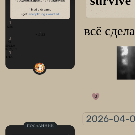
survive
чародейка, драконья всадница;
i had a dream,
i got
everything i wanted
всё сдел
4246
+10112
34
550,1/0
07.26,1/2
17125
0
2026-04-0
ПОСЛАННИК