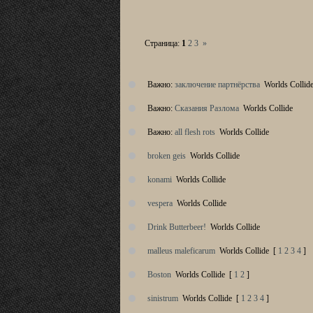
Страница:
1
2
3
»
Важно:
заключение партнёрства
Worlds Collid
Важно:
Сказания Разлома
Worlds Collide
Важно:
all flesh rots
Worlds Collide
broken geis
Worlds Collide
konami
Worlds Collide
vespera
Worlds Collide
Drink Butterbeer!
Worlds Collide
malleus maleficarum
Worlds Collide
[
1
2
3
4
]
Boston
Worlds Collide
[
1
2
]
sinistrum
Worlds Collide
[
1
2
3
4
]