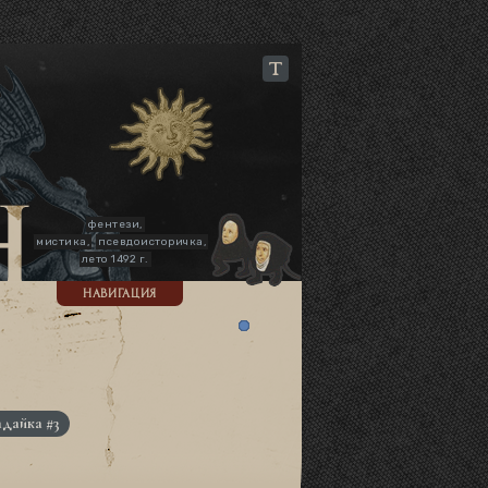
фентези,
мистика,
псевдоисторичка,
лето 1492 г.
НАВИГАЦИЯ
адайка #3