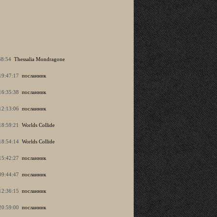
38:54
Thessalia Mondragone
19:47:17
посланник
16:35:38
посланник
12:13:06
посланник
18:59:21
Worlds Collide
18:54:14
Worlds Collide
15:42:27
посланник
09:44:47
посланник
12:36:15
посланник
20:59:00
посланник