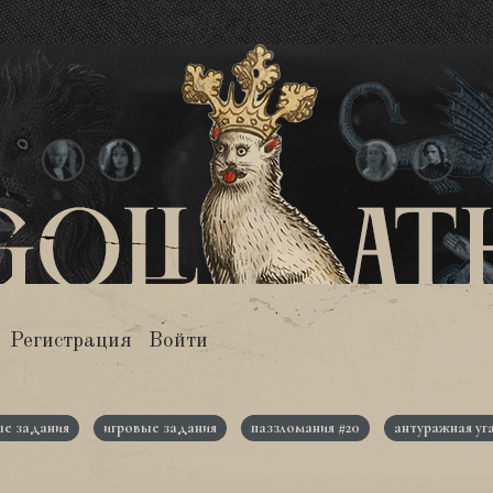
Регистрация
Войти
е задания
игровые задания
паззломания #20
антуражная уг