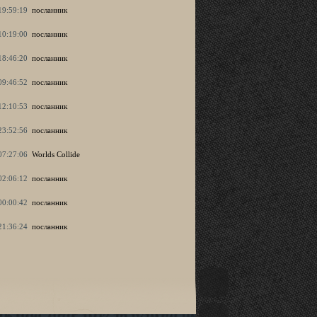
19:59:19
посланник
10:19:00
посланник
18:46:20
посланник
09:46:52
посланник
12:10:53
посланник
23:52:56
посланник
07:27:06
Worlds Collide
02:06:12
посланник
00:00:42
посланник
21:36:24
посланник