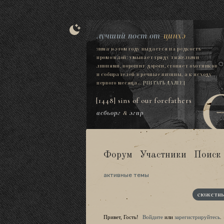
лучший пост от
цинхэ
зима в этом году выдается на редкость
промозглой: умывает гряду тяжелыми
ливнями, ворошит дороги, сгоняет охотников
и собирателей в речные низины, а к исходу
первого месяца...
[ЧИТАТЬ ДАЛЕЕ]
[1448] sins of our forefathers
асбьорг
&
эгир
Форум
Участники
Поиск
активные темы
сюжетны
Привет, Гость!
Войдите
или
зарегистрируйтесь
.