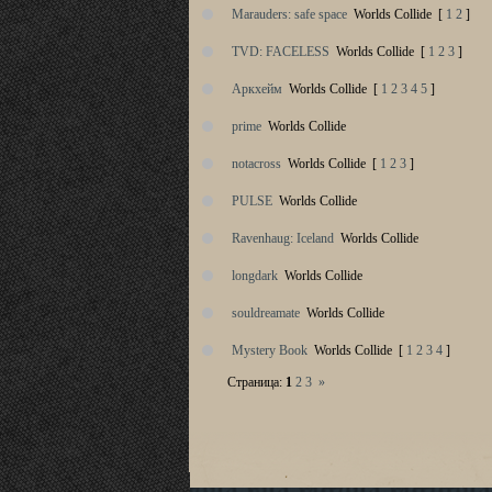
Marauders: safe space
Worlds Collide
[
1
2
]
TVD: FACELESS
Worlds Collide
[
1
2
3
]
Аркхейм
Worlds Collide
[
1
2
3
4
5
]
prime
Worlds Collide
notacross
Worlds Collide
[
1
2
3
]
PULSE
Worlds Collide
Ravenhaug: Iceland
Worlds Collide
longdark
Worlds Collide
souldreamate
Worlds Collide
Mystery Book
Worlds Collide
[
1
2
3
4
]
Страница:
1
2
3
»