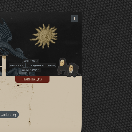
фентези,
мистика,
псевдоисторичка,
лето 1492 г.
НАВИГАЦИЯ
адайка #3