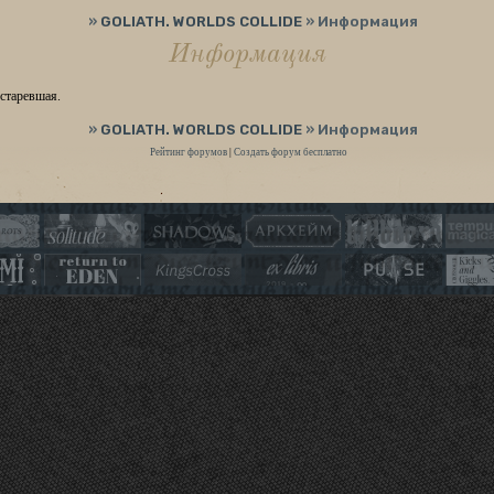
»
GOLIATH. WORLDS COLLIDE
»
Информация
Информация
устаревшая.
»
GOLIATH. WORLDS COLLIDE
»
Информация
Рейтинг форумов
|
Создать форум бесплатно