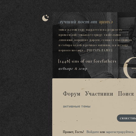
лучший пост от
цинхэ
зима в этом году выдается на редкость
промозглой: умывает гряду тяжелыми
ливнями, ворошит дороги, сгоняет охотников
и собирателей в речные низины, а к исходу
первого месяца...
[ЧИТАТЬ ДАЛЕЕ]
[1448] sins of our forefathers
асбьорг
&
эгир
Форум
Участники
Поиск
активные темы
сюжетны
Привет, Гость!
Войдите
или
зарегистрируйтесь
.