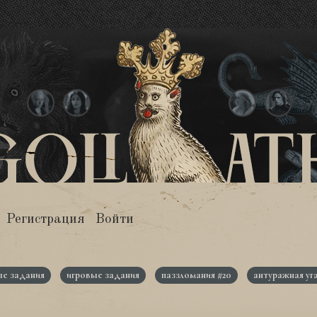
Регистрация
Войти
е задания
игровые задания
паззломания #20
антуражная уг