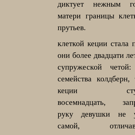
диктует нежным го
матери границы клет
прутьев.
клеткой кеции стала п
они более двадцати ле
супружеской четой:
семейства колдберн, 
кеции стук
восемнадцать, зап
руку девушки не 
самой, отличав