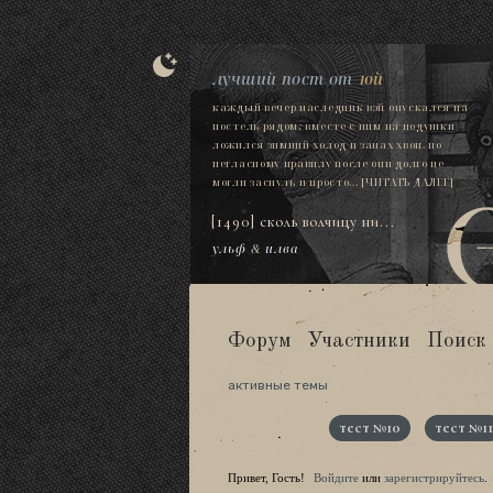
лучший пост от
юй
каждый вечер наследник вэй опускался на
постель рядом; вместе с ним на подушки
ложился зимний холод и запах хвои. по
негласному правилу после они долго не
могли заснуть и просто...
[ЧИТАТЬ ДАЛЕЕ]
[1490] сколь волчицу ни...
ульф
&
илва
Форум
Участники
Поиск
активные темы
тест №10
тест №11
Привет, Гость!
Войдите
или
зарегистрируйтесь
.