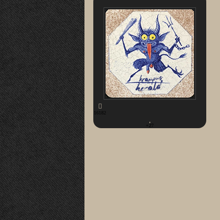
16182
+27