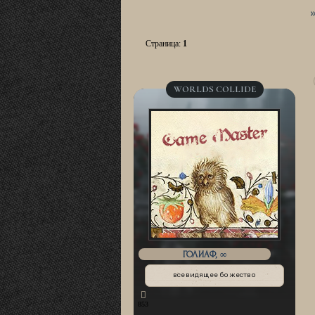
Страница:
1
WORLDS COLLIDE
ГОЛИАФ, ∞
всевидящее божество
853