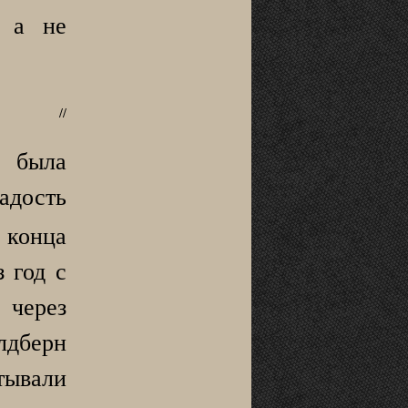
, а не
//
 была
адость
 конца
 год с
 через
лдберн
тывали