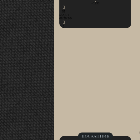
+1230
55
552,1/1
08.26,2/0
0
ПОСЛАННИК