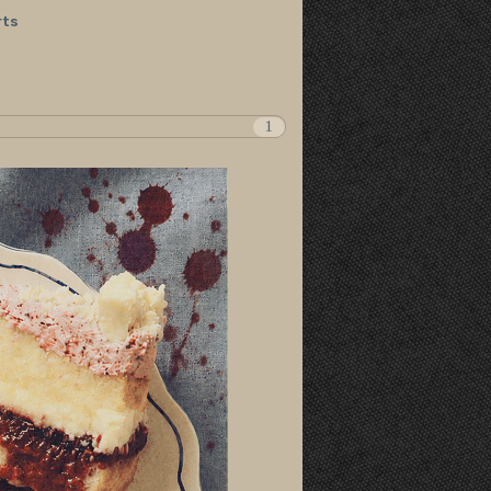
rts
1