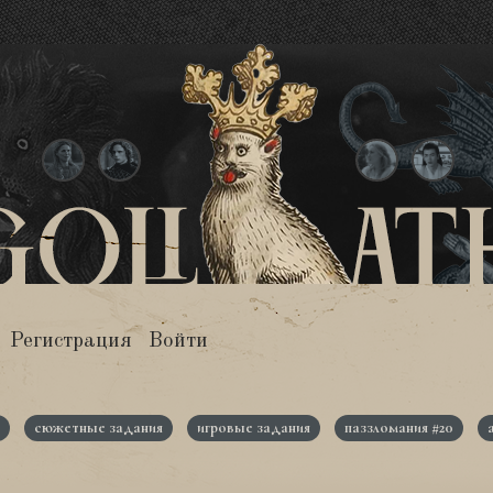
Регистрация
Войти
сюжетные задания
игровые задания
паззломания #20