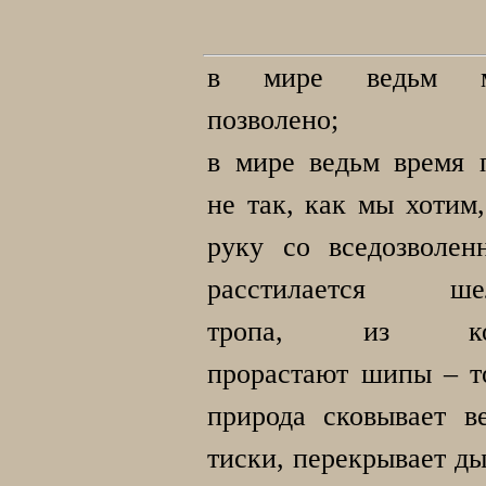
в мире ведьм м
позволено;
в мире ведьм время 
не так, как мы хотим,
руку со вседозволен
расстилается шел
тропа, из кот
прорастают шипы – т
природа сковывает в
тиски, перекрывает ды