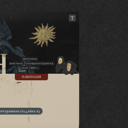
фентези,
мистика,
псевдоисторичка,
лето 1492 г.
НАВИГАЦИЯ
антуражная угадайка #3