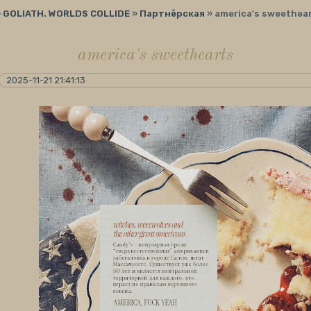
»
GOLIATH. WORLDS COLLIDE
»
Партнёрская
»
america's sweethea
america's sweethearts
2025-11-21 21:41:13