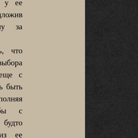
о у ее
ложив
му за
ь, что
выбора
 еще с
ь быть
лняя
 бы с
 будто
из ее