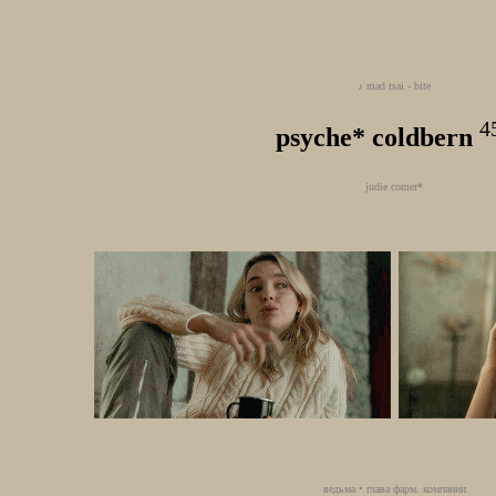
♪ mad tsai - bite
4
psyche* coldbern
judie comer*
ведьма • глава фарм. компании