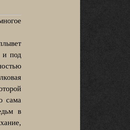
ногое
плывет
 и под
ностью
ковая
орой
о сама
едьм в
хание,