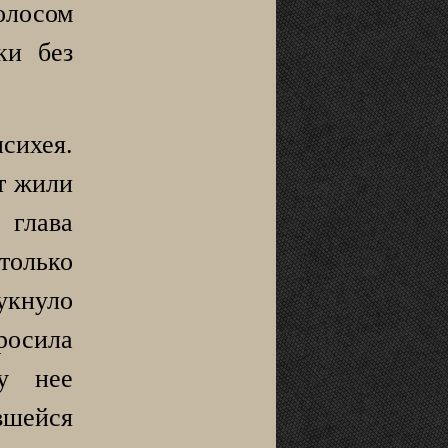
лосом
ки без
сихея.
т жили
 глава
только
нуло
росила
у нее
шейся