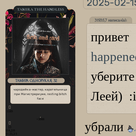
2025-02-15
TAMIRA THE HANDLESS
31935,7 написал(а):
приве
happened
уберит
ТАМИРА ОДНОРУКАЯ, 32
чародейка-мастер, карательница
Леей) :i
при Магистрериуме, resting bitch
face
1189
+3088
убрали
13
514,2/0
11.25,2/1