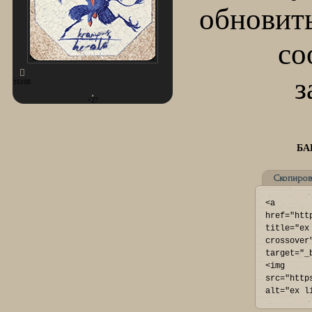
обновить
со
з
16108
+27
БА
Скопиров
<a 
href="htt
title="ex
crossover
target="_
<img 
src="http
alt="ex l