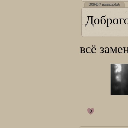
30943,7 написал(а):
Доброго
всё заме
0