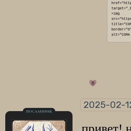
href="htt
target="_
<img 
src="http
title="CO
border="0
alt="COMA
0
2025-02-12
ПОСЛАННИК
привет! 