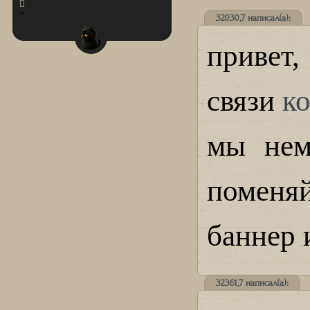
∞
32030,7 написал(а):
привет
связи
к
мы нем
поменя
баннер
32361,7 написал(а):