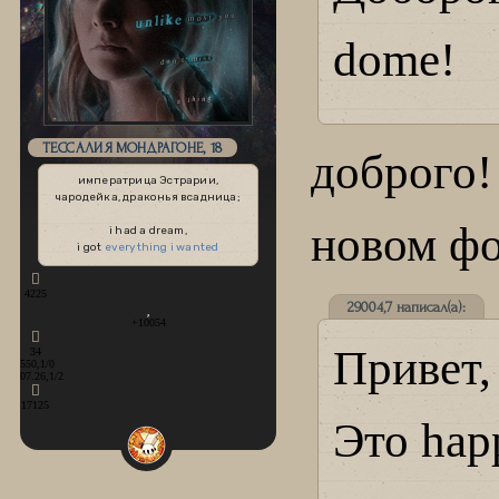
dome!
ТЕССАЛИЯ МОНДРАГОНЕ, 18
доброг
императрица Эстрарии,
чародейка, драконья всадница;
новом фо
i had a dream,
i got
everything i wanted
4225
29004,7 написал(а):
+10054
Привет,
34
550,1/0
07.26,1/2
17125
Это hap