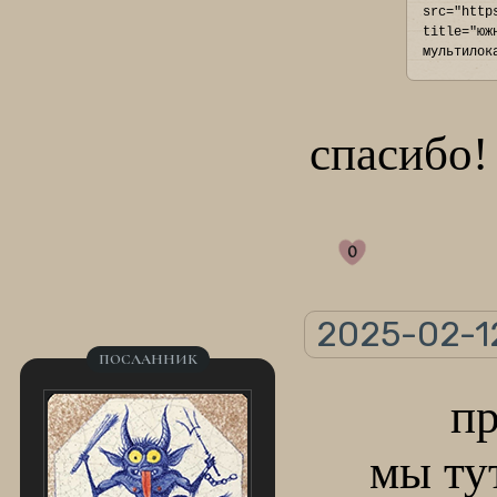
src="http
title="юж
мультилок
спасибо!
0
2025-02-1
ПОСЛАННИК
пр
мы ту