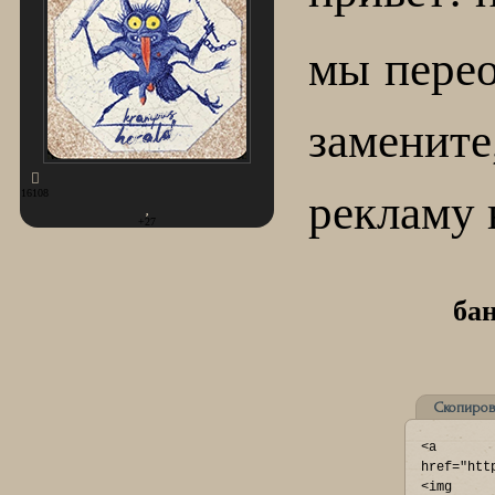
мы перео
заменит
рекламу 
16108
+27
ба
Скопиров
<a 
href="htt
<img 