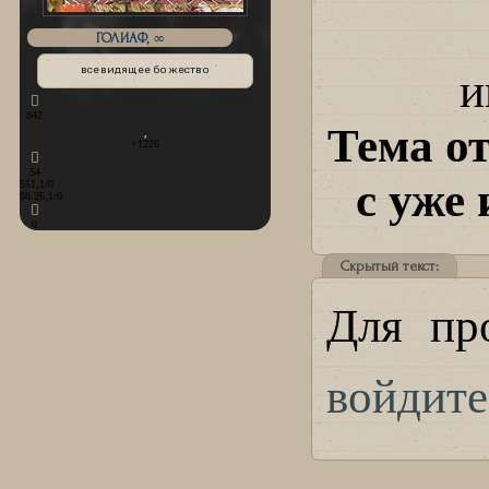
ГОЛИАФ, ∞
всевидящее божество
и
842
Тема о
+1226
54
с уже
551,1/0
08.26,1/0
0
Скрытый текст:
Для пр
войдите