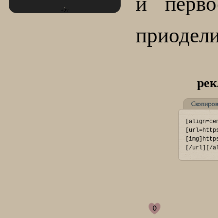
и перв
+27
приодели
рек
Скопиров
[align=ce
[url=http
[img]http
[/url][/a
0