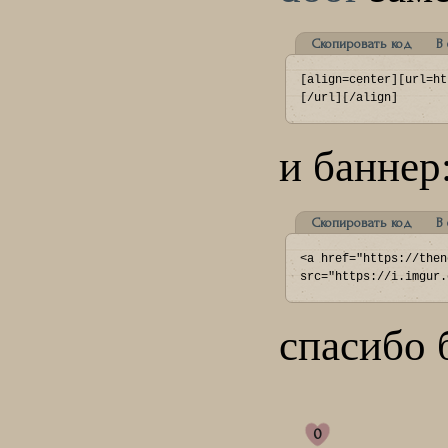
Скопировать код
В
[align=center][url=ht
[/url][/align]
и баннер
Скопировать код
В
<a href="https://then
src="https://i.imgur.
спасибо 
0