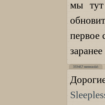
мы тут
обнови
первое 
заранее
33345,7 написал(а):
Дорог
Sleeples