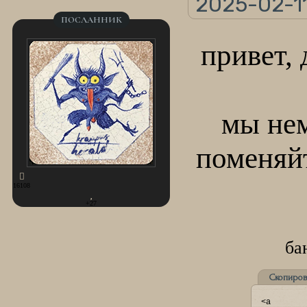
2025-02-11
ПОСЛАННИК
привет, 
мы нем
поменяй
16108
+27
ба
Скопиров
<a 