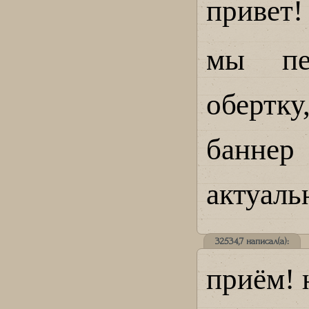
привет!
мы пе
обертку
банне
актуаль
32534,7 написал(а):
приём! 