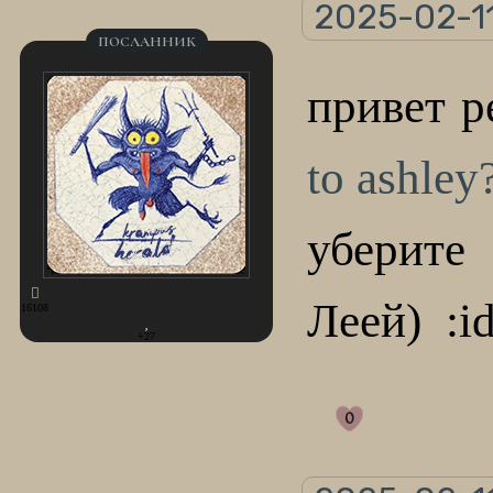
2025-02-11
ПОСЛАННИК
привет р
to ashley
уберите
Леей) :id
16108
+27
0