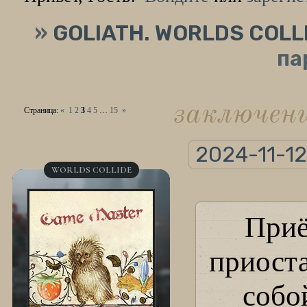
»
GOLIATH. WORLDS COLL
па
заключен
Страница:
«
1
2
3
4
5
…
15
»
2024-11-12
WORLDS COLLIDE
При
приоста
собо