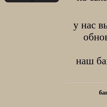
+27
у нас в
обно
наш ба
ба