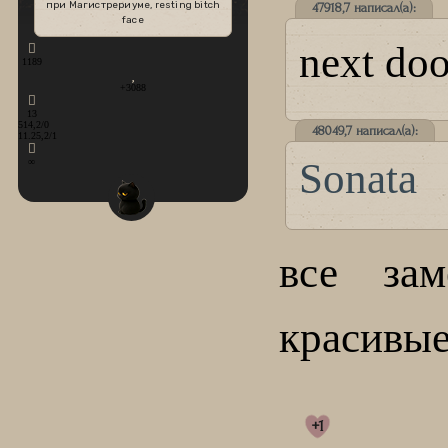
при Магистрериуме, resting bitch
47918,7 написал(а):
face
next doo
1189
+3088
13
514,2/0
48049,7 написал(а):
11.25,2/1
Sonata
∞
все зам
красивы
+1