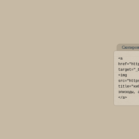
Скопиров
<a 
href="htt
target="_
<img 
src="http
title="ки
эпизоды, 
</a>