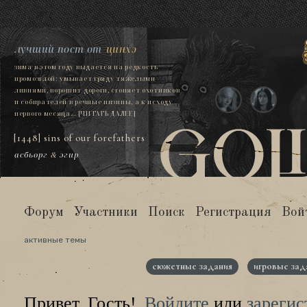
лучший пост от
цинхэ
зима в этом году выдается на редкость
промозглой: умывает гряду тяжелыми
ливнями, ворошит дороги, сгоняет охотников
и собирателей в речные низины, а к исходу
первого месяца...
[ЧИТАТЬ ДАЛЕЕ]
[1448] sins of our forefathers
асбьорг
&
эгир
Форум
Участники
Поиск
Регистрация
Вой
активные темы
сюжетные задания
игровые зад
Привет, Гость!
Войдите
или
зарегис