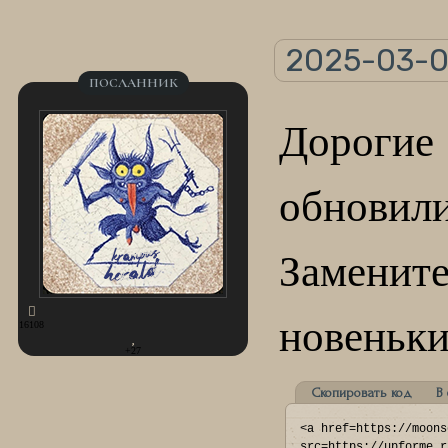
2025-03-0
ПОСЛАННИК
Дорогие
обновили
Замените
новеньки
16108
+27
Скопировать код
В
<a href=https://moons
src=https://upforme.r