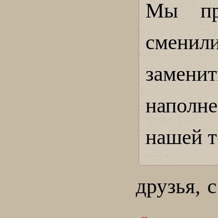
Мы пр
смени
замени
наполн
нашей т
друзья, 