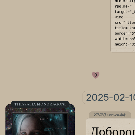
href="htt
rpg.me/" 
target="_
<img 
src="http
title="ka
border="0
width="88
height="3
0
2025-02-10
THESSALIA MONDRAGONE
27378,7 написал(а):
Доборог