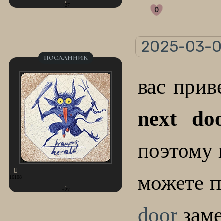
+27
0
2025-03-01
ПОСЛАННИК
вас прив
next do
поэтому 
можете п
16108
+27
door
заме