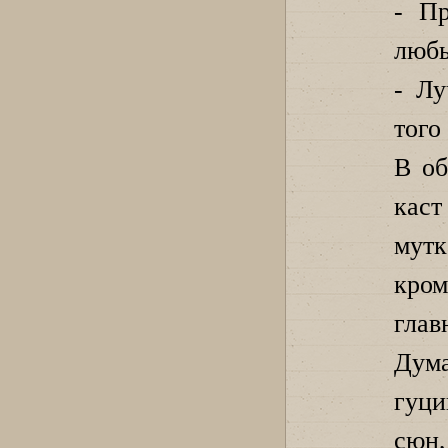
- Пр
любы
- Лу
того
В об
кас
мутк
кром
глав
Дума
гуци
сюн,