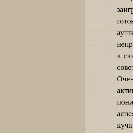
заиг
гото
ауш
непр
в сю
сове
Оче
акт
пон
асис
куча