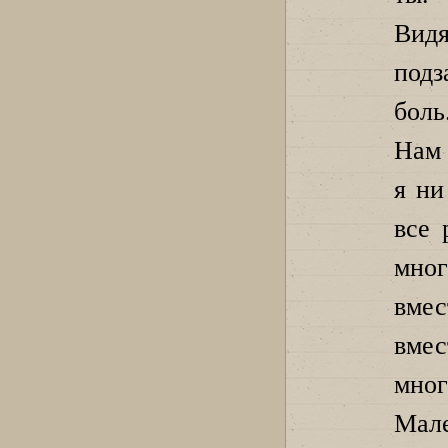
Видя
подз
боль
Нам 
я ни
все 
мно
вме
вмес
мног
Мал