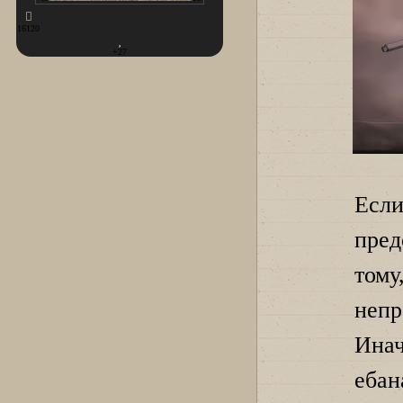
16120
+27
Есл
пред
тому
неп
Инач
еба