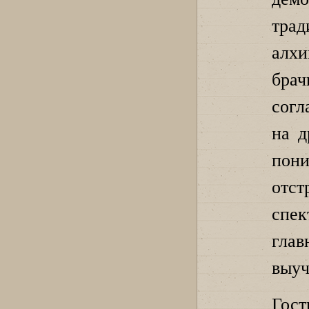
тра
алх
бра
согл
на д
пон
отст
спек
гла
выуч
Гост