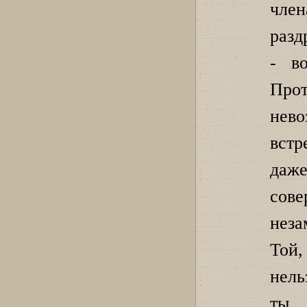
чл
разд
- в
Прот
нево
встр
даже
сов
неза
Той
нель
ты.