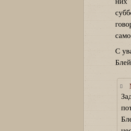
них
суб
гово
само
С ув
Блей
З
по
Б
не