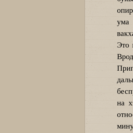
опир
ума
вакх
Это 
Вро
При
дал
бесп
на х
отно
мину