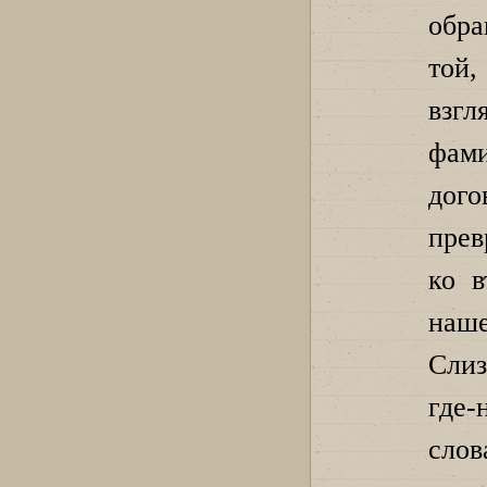
обр
той,
взг
фам
дог
прев
ко в
наш
Слиз
где-
слов