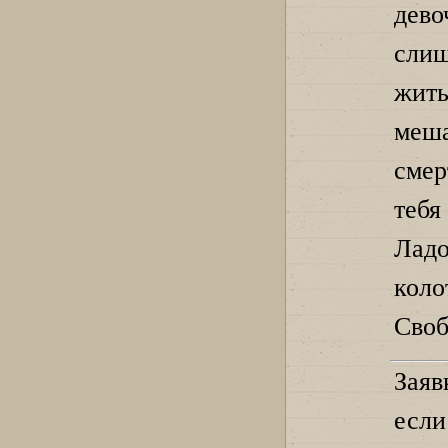
дев
слиш
жит
меш
смер
тебя
Ладо
коло
Своб
Заяв
есл