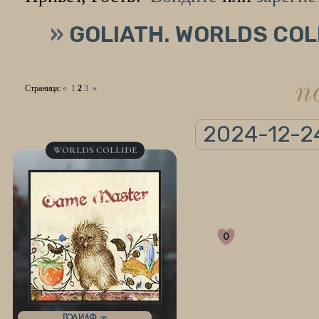
»
GOLIATH. WORLDS COL
n
Страница:
«
1
2
3
»
2024-12-2
WORLDS COLLIDE
0
ГОЛИАФ, ∞