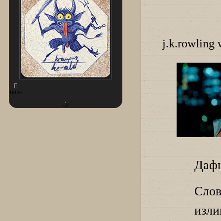
j.k.rowling
16120
+27
Дафн
Сло
изл