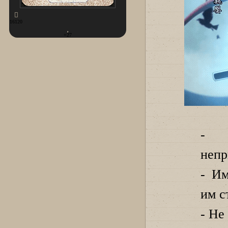
16120
+27
- П
непр
- Им
им с
- Не