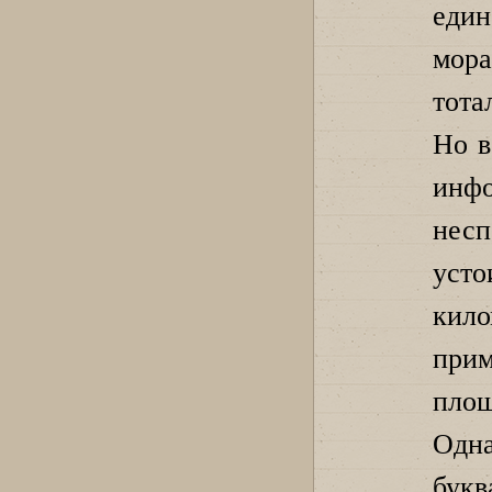
еди
мор
тота
Но в
инф
нес
усто
кил
при
площ
Одн
букв