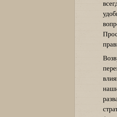
все
удо
вопр
Прос
прав
Во
пер
влия
наши
разв
стр