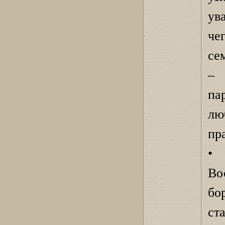
ув
че
се
– 
па
лю
пр
•
Во
бо
ст