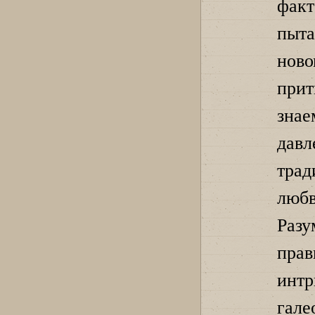
фак
пыта
ново
прит
знае
дав
трад
люб
Разу
прав
интр
гал