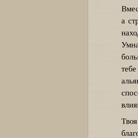
Вмес
а ст
нахо
Умн
боль
тебе
аль
спо
влия
Твоя
бла