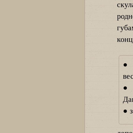
скул
родн
губа
конц
● 
ве
● 
Да
● 