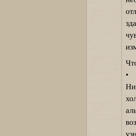
от
зд
чу
из
Чт
• 
Ни
хо
ал
во
уз