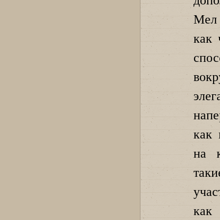
допо
Мел 
как 
спо
вок
эле
напе
как 
на 
так
учас
как