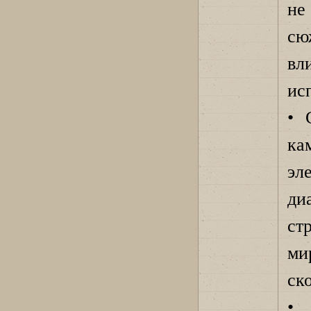
не
сю
вл
ис
• 
ка
эл
ди
ст
ми
ск
• 