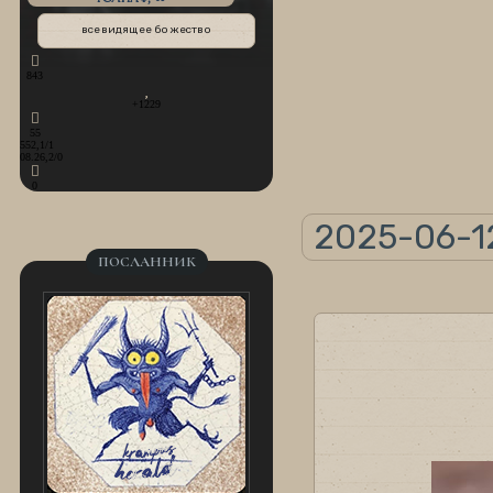
всевидящее божество
843
+1229
55
552,1/1
08.26,2/0
0
2025-06-12
ПОСЛАННИК