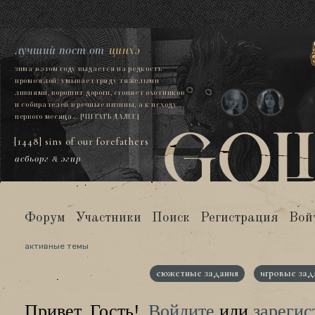
лучший пост от
цинхэ
зима в этом году выдается на редкость
промозглой: умывает гряду тяжелыми
ливнями, ворошит дороги, сгоняет охотников
и собирателей в речные низины, а к исходу
первого месяца...
[ЧИТАТЬ ДАЛЕЕ]
[1448] sins of our forefathers
асбьорг
&
эгир
Форум
Участники
Поиск
Регистрация
Вой
активные темы
сюжетные задания
игровые зад
Привет, Гость!
Войдите
или
зарегис