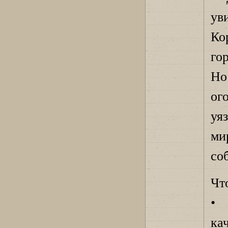
у
Ко
го
Но
ог
уя
ми
со
Чт
• 
ка