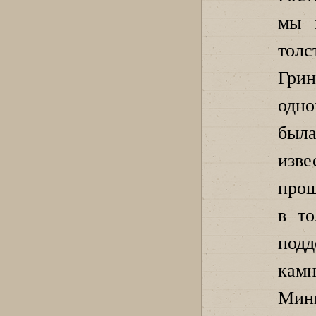
мы 
тол
Грин
одн
был
изв
прош
в то
подд
ка
Мин