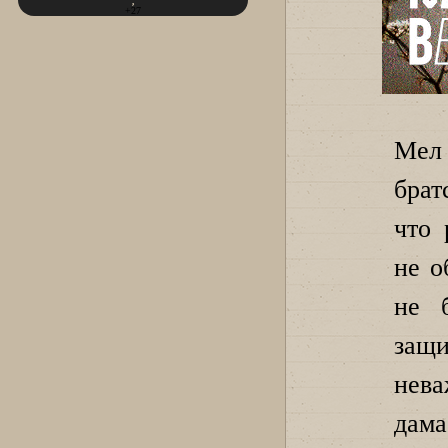
+27
Мел
брат
что 
не о
не 
защи
нева
дам