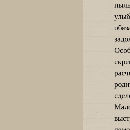
пыл
улы
обяз
задо
Особ
скр
расч
роди
сде
Малф
выст
дем