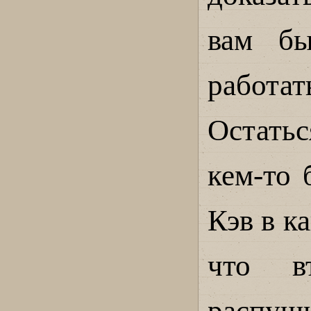
вам бы
работат
Остать
кем-то
Кэв в к
что в
распуш