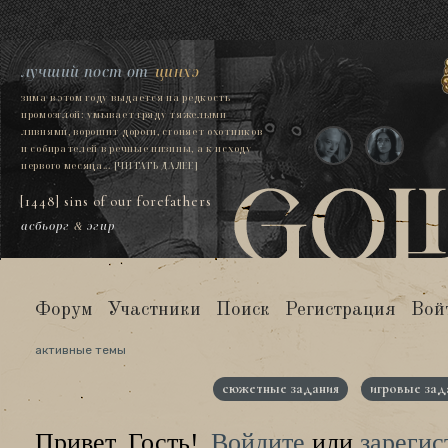
лучший пост от
цинхэ
зима в этом году выдается на редкость
промозглой: умывает гряду тяжелыми
ливнями, ворошит дороги, сгоняет охотников
и собирателей в речные низины, а к исходу
первого месяца...
[ЧИТАТЬ ДАЛЕЕ]
[1448] sins of our forefathers
асбьорг
&
эгир
Форум
Участники
Поиск
Регистрация
Вой
активные темы
сюжетные задания
игровые зад
Привет, Гость!
Войдите
или
зарегис