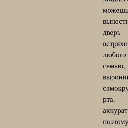
можеш
вынест
две
встряхн
любого
семь
вырони
самокр
рта.
аккурат
поэт