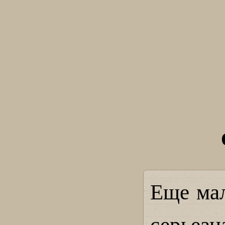
Еще мал
серьез