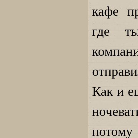
кафе п
где т
компани
отправи
Как и е
ночева
потому