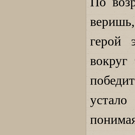
По воз
веришь
герой 
вокруг 
победит
устало
понима