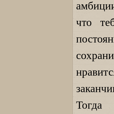
амбици
что те
посто
сохран
нрави
заканчи
Тогда 