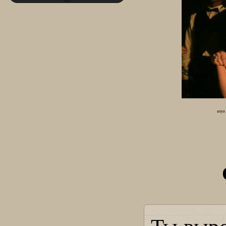
+27
anya 