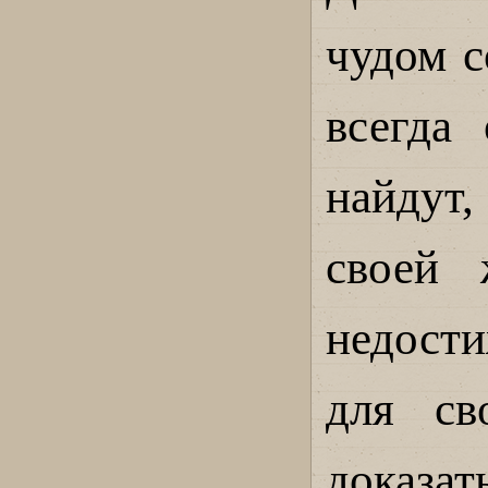
чудом с
всегда 
найдут
своей 
недост
для св
доказа