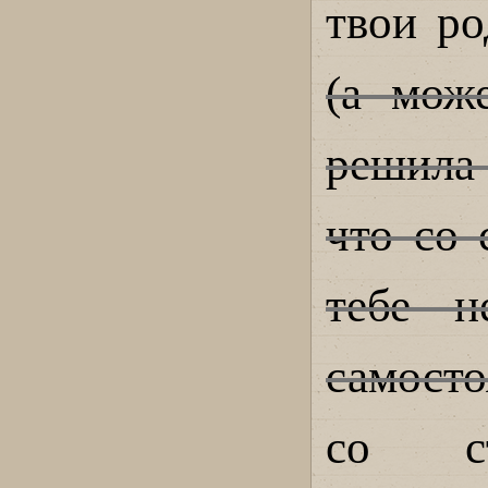
твои ро
(а мож
решила 
что со
тебе 
самосто
со ст