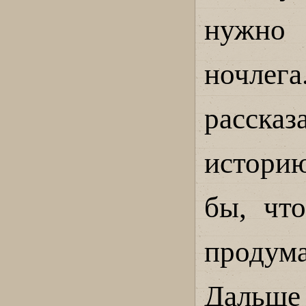
нужно 
ночле
расск
истори
бы, чт
продум
Дальше