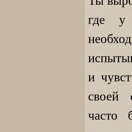
Ты выро
где у
необх
испытыв
и чувс
своей 
часто 