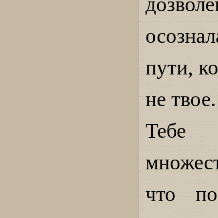
дозвол
осознал
пути, к
не твое.
Тебе 
множест
что по