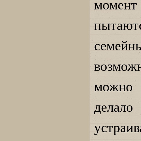
момент 
пытают
семе
возмож
можно 
делало
устра