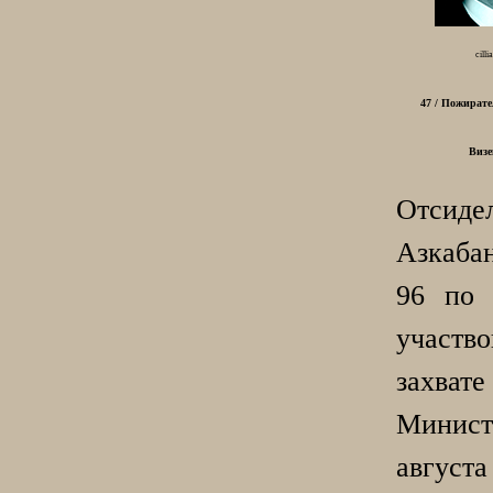
cill
47 / Пожирате
Визе
Отси
Азкаба
96 по 
участ
захвате
Минист
август