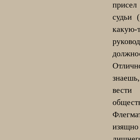
присел
судьи 
какую-
руково
должнос
Отличн
знаеш
вести
общест
Флегма
изящн
лишне