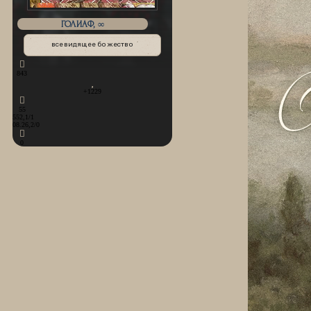
ГОЛИАФ, ∞
всевидящее божество
843
+1229
55
552,1/1
08.26,2/0
0