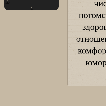
чи
16124
+27
потомс
здоро
отношен
комфор
юмор