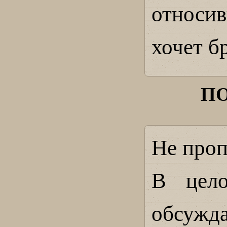
относи
хочет б
П
Не проп
В цело
обсужд