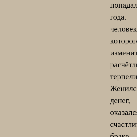
попада
года. 
человек
котор
измени
расчёт
терпел
Женилс
дене
оказалс
счас
брак