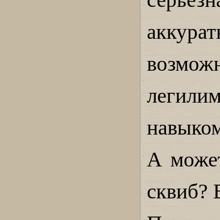
аккурат
возмож
легили
навыком
А может
сквиб? 