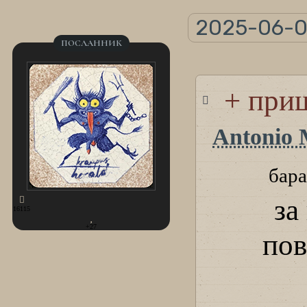
2025-06-09
ПОСЛАННИК
+ при
Antonio 
бара
за
16115
+27
пов