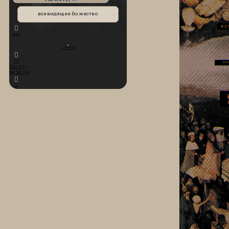
всевидящее божество
843
+1229
55
552,1/1
08.26,2/0
0