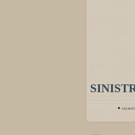
SINIST
✦
сюже