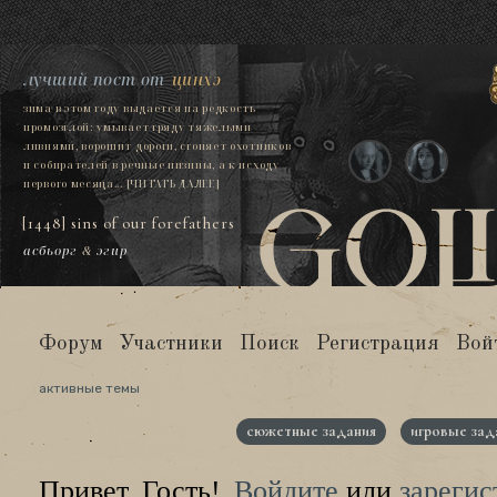
лучший пост от
цинхэ
зима в этом году выдается на редкость
промозглой: умывает гряду тяжелыми
ливнями, ворошит дороги, сгоняет охотников
и собирателей в речные низины, а к исходу
первого месяца...
[ЧИТАТЬ ДАЛЕЕ]
[1448] sins of our forefathers
асбьорг
&
эгир
Форум
Участники
Поиск
Регистрация
Вой
активные темы
сюжетные задания
игровые зад
Привет, Гость!
Войдите
или
зарегис