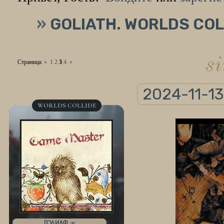
»
GOLIATH. WORLDS COL
s
Страница:
«
1
2
3
4
»
2024-11-13
WORLDS COLLIDE
ГОЛИАФ, ∞