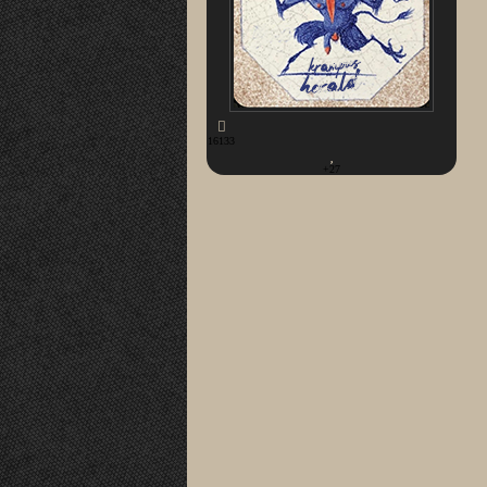
16133
+27