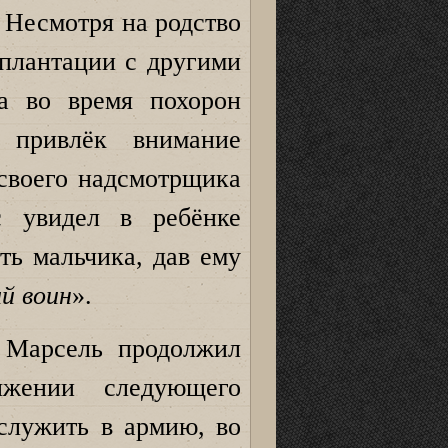
 Несмотря на родство
 плантации с другими
са во время похорон
ь привлёк внимание
 своего надсмотрщика
с увидел в ребёнке
ь мальчика, дав ему
й воин
».
и Марсель продолжил
жении следующего
 служить в армию, во