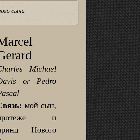
ного сына
Marcel
Gerard
Charles Michael
Davis or Pedro
Pascal
Связь:
мой сын,
протеже и
принц Нового