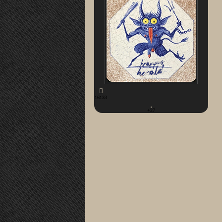
16133
+27