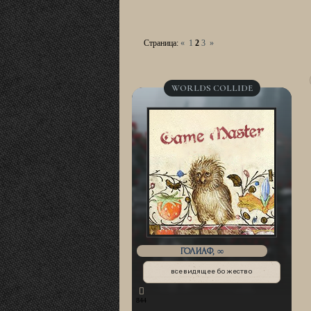
Страница:
«
1
2
3
»
WORLDS COLLIDE
ГОЛИАФ, ∞
всевидящее божество
844