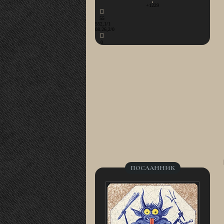
+1229
55
552,1/1
08.26,2/0
0
ПОСЛАННИК