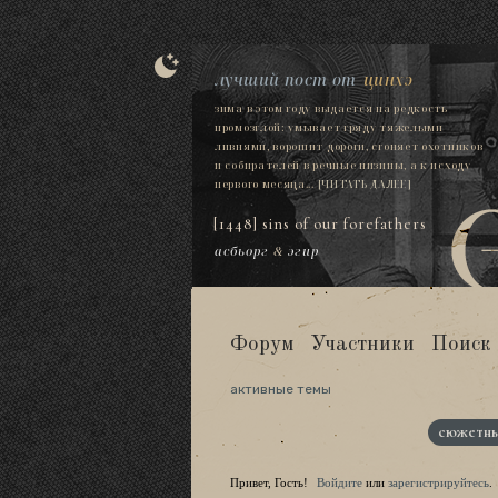
лучший пост от
цинхэ
зима в этом году выдается на редкость
промозглой: умывает гряду тяжелыми
ливнями, ворошит дороги, сгоняет охотников
и собирателей в речные низины, а к исходу
первого месяца...
[ЧИТАТЬ ДАЛЕЕ]
[1448] sins of our forefathers
асбьорг
&
эгир
Форум
Участники
Поиск
активные темы
сюжетны
Привет, Гость!
Войдите
или
зарегистрируйтесь
.