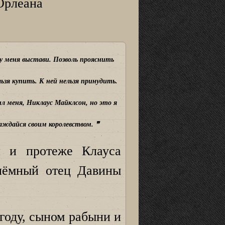
Орлеана
у меня выстави. Позволь прояснить
ьзя купить. К ней нельзя принудить.
л меня, Никлаус Майклсон, но это я
лаждайся своим королевством. ❞
 и протеже Клауса
риёмный отец Давины
году, сыном рабыни и