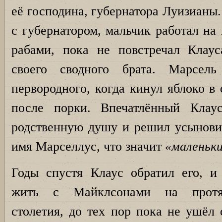
её господина, губернатора Луизианы.
с губернатором, мальчик работал на
рабами, пока не повстречал Клау
своего сводного брата. Марсел
первородного, когда кинул яблоко в
после порки. Впечатлённый Клау
родственную душу и решил усыновит
имя Марселлус, что значит
«маленьки
Годы спустя Клаус обратил его, 
жить с Майклсонами на протя
столетия, до тех пор пока не ушёл