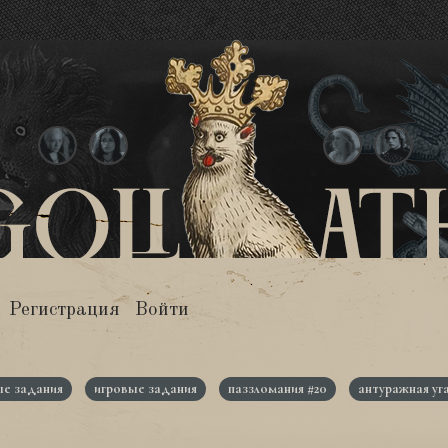
Регистрация
Войти
е задания
игровые задания
паззломания #20
антуражная уг