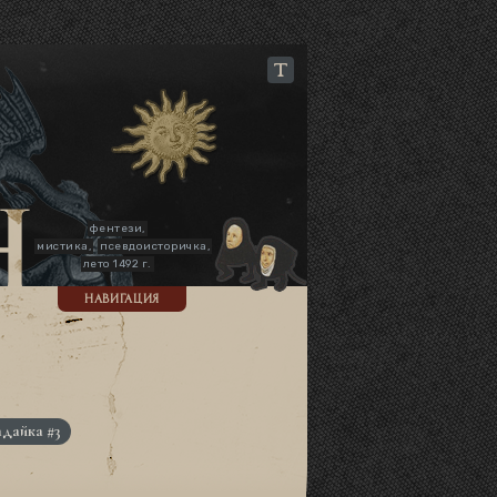
фентези,
мистика,
псевдоисторичка,
лето 1492 г.
НАВИГАЦИЯ
адайка #3