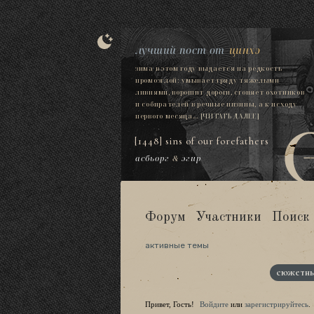
лучший пост от
цинхэ
зима в этом году выдается на редкость
промозглой: умывает гряду тяжелыми
ливнями, ворошит дороги, сгоняет охотников
и собирателей в речные низины, а к исходу
первого месяца...
[ЧИТАТЬ ДАЛЕЕ]
[1448] sins of our forefathers
асбьорг
&
эгир
Форум
Участники
Поиск
активные темы
сюжетны
Привет, Гость!
Войдите
или
зарегистрируйтесь
.