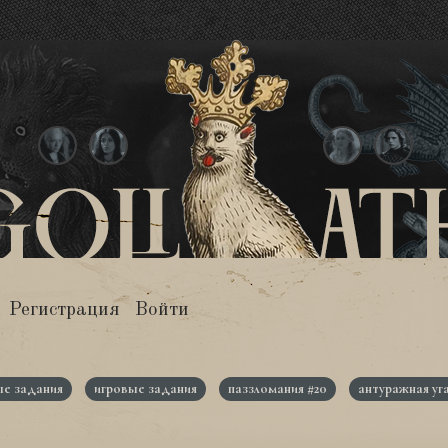
Регистрация
Войти
е задания
игровые задания
паззломания #20
антуражная уг