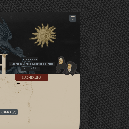
фентези,
мистика,
псевдоисторичка,
лето 1492 г.
НАВИГАЦИЯ
адайка #3