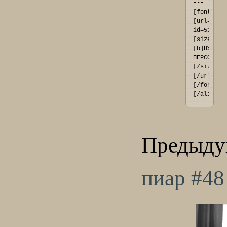
••• 
[font=Ari
[url=http
id=51#p41
[size=11]
[b]НУЖНЫЕ
ПЕРСОНАЖИ
[/size]
[/url]
[/font]
[/align]
Предыду
пиар #48