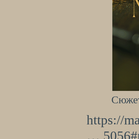
Сюже
https://m
… 5056#