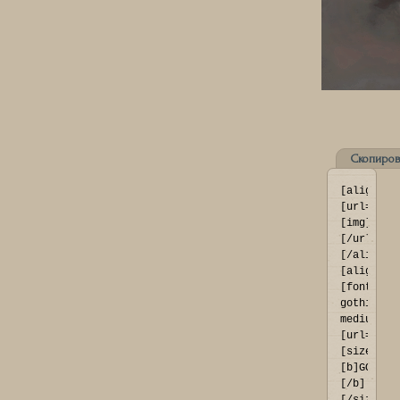
Скопиров
[align=ce
[url=http
[img]http
[/url]
[/align]

[align=ce
[font=fra
gothic 
medium]
[url=http
[size=73]
[b]GOLIAT
[/b]