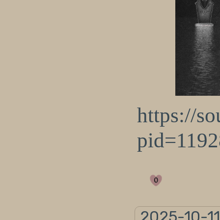
https://s
pid=119
0
2025-10-11