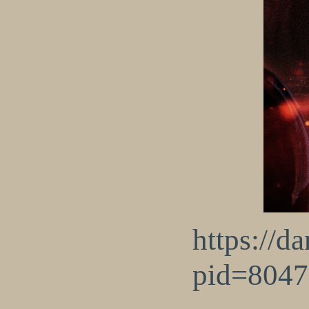
https://d
pid=804