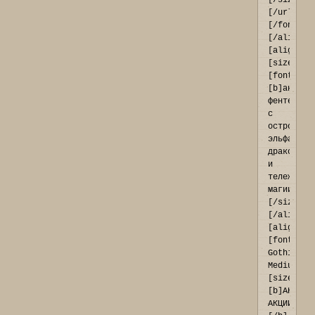
[/size]
[/url]
[/font]
[/align]
[align=ce
[size=10]
[font=Tah
[b]антура
фентези[/
с 
остроухим
эльфами, 
драконами
и 
тележкой 
магии[/fo
[/size]
[/align]

[align=ce
[font=Fra
Gothic 
Medium]
[size=16]
[b]АКТУАЛ
АКЦИИ: