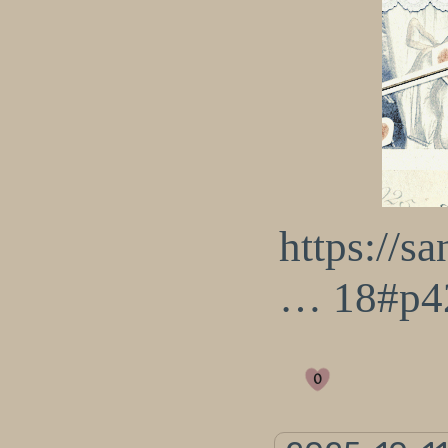
https://s
… 18#p4
0