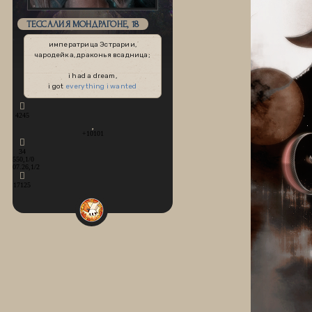
ТЕССАЛИЯ МОНДРАГОНЕ, 18
императрица Эстрарии,
чародейка, драконья всадница;
i had a dream,
i got
everything i wanted
4245
+10101
34
550,1/0
07.26,1/2
17125