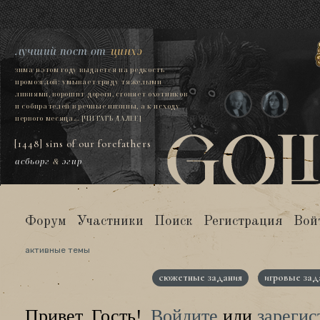
лучший пост от
цинхэ
зима в этом году выдается на редкость
промозглой: умывает гряду тяжелыми
ливнями, ворошит дороги, сгоняет охотников
и собирателей в речные низины, а к исходу
первого месяца...
[ЧИТАТЬ ДАЛЕЕ]
[1448] sins of our forefathers
асбьорг
&
эгир
Форум
Участники
Поиск
Регистрация
Вой
активные темы
сюжетные задания
игровые зад
Привет, Гость!
Войдите
или
зарегис