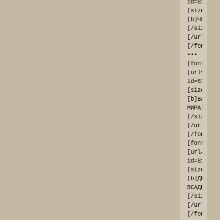
id=819#p9
[size=11]
[b]ЧЖОУЛИ
[/size]
[/url]
[/font] 
••• 
[font=Ari
[url=http
id=817#p9
[size=11]
[b]ВЛАСТИ
МИРА[/b]
[/size]
[/url]
[/font]

[font=Ari
[url=http
id=818#p9
[size=11]
[b]ДРАКОН
ВСАДНИКИ[
[/size]
[/url]
[/font] 