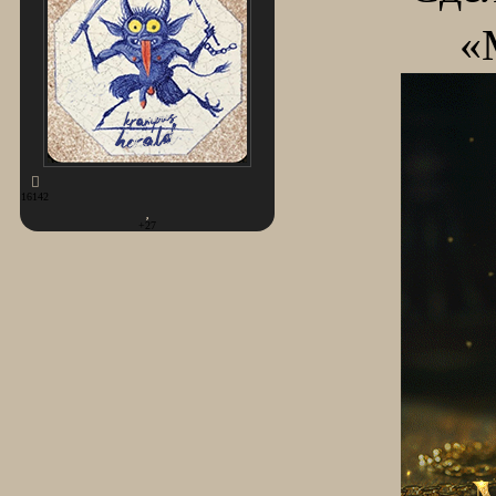
«
16142
+27