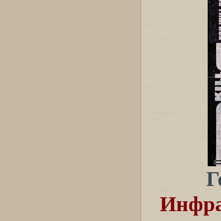
Г
Инфра