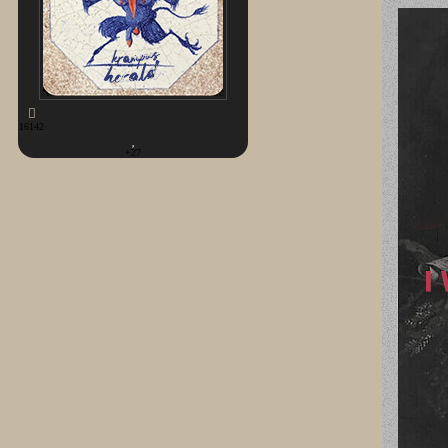
16142
+27