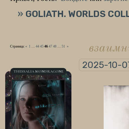
»
GOLIATH. WORLDS COL
взаимн
Страница:
«
1
…
44
45
46
47
48
…
51
»
2025-10-07
THESSALIA MONDRAGONE