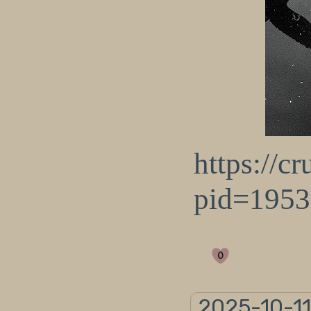
https://c
pid=195
0
2025-10-11