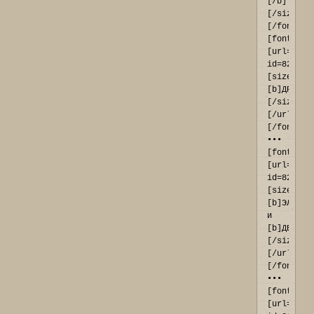
[/b]
[/size]
[/font]

[font=Ari
[url=http
id=821#p9
[size=11]
[b]ДРАКОН
[/size]
[/url]
[/font] 
••• 
[font=Ari
[url=http
id=820#p9
[size=11]
[b]ЭЛЬФЫ[
и 
[b]ДВАРФЫ
[/size]
[/url]
[/font] 
••• 
[font=Ari
[url=http