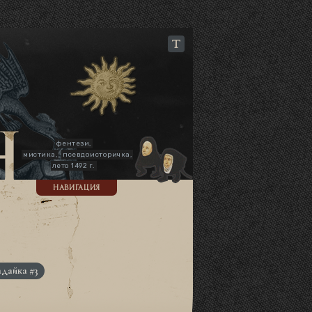
фентези,
мистика,
псевдоисторичка,
лето 1492 г.
НАВИГАЦИЯ
адайка #3