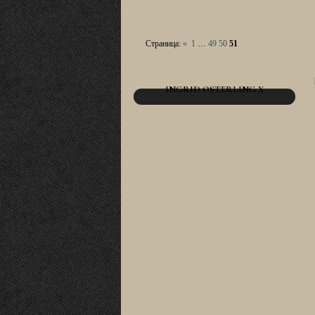
Страница:
«
1
…
49
50
51
INGRID OSTERLING X