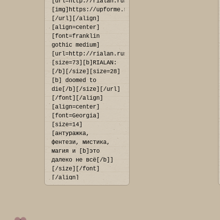
[url=http://rialan.rusff.me/]
[img]https://upforme.ru/uploads/001c/52/36/19/76
[/url][/align]

[align=center]
[font=franklin 
gothic medium]
[url=http://rialan.rusff.me]
[size=73][b]RIALAN:
[/b][/size][size=28]
[b] doomed to 
die[/b][/size][/url]
[/font][/align]

[align=center]
[font=Georgia]
[size=14]
[антуражка, 
фентези, мистика, 
магия и [b]это 
далеко не всё[/b]]
[/size][/font]
[/align]