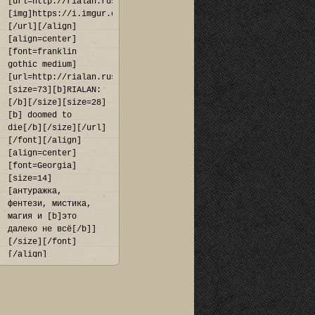
[url=http://rialan.rusff.me/]
8940.jpg[/img]
[img]https://i.imgur.com/294FOfk.png[/img]
[/url][/align]

[align=center]
[font=franklin 
gothic medium]
[url=http://rialan.rusff.me]
[size=73][b]RIALAN:
[/b][/size][size=28]
[b] doomed to 
die[/b][/size][/url]
[/font][/align]

[align=center]
[font=Georgia]
[size=14]
[антуражка, 
фентези, мистика, 
магия и [b]это 
далеко не всё[/b]]
[/size][/font]
[/align]