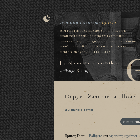
лучший пост от
цинхэ
зима в этом году выдается на редкость
промозглой: умывает гряду тяжелыми
ливнями, ворошит дороги, сгоняет охотников
и собирателей в речные низины, а к исходу
первого месяца...
[ЧИТАТЬ ДАЛЕЕ]
[1448] sins of our forefathers
асбьорг
&
эгир
Форум
Участники
Поиск
активные темы
сюжетны
Привет, Гость!
Войдите
или
зарегистрируйтесь
.