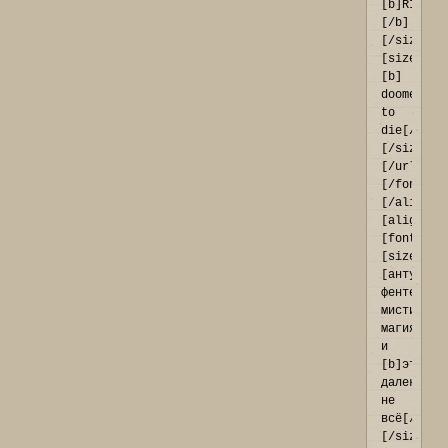
[b]RIALAN
[/b]
[/size]
[size=28]
[b] 
doomed 
to 
die[/b]
[/size]
[/url]
[/font]
[/align]

[align=ce
[font=Geo
[size=14]
[антуражк
фентези, 
мистика, 
магия 
и 
[b]это 
далеко 
не 
всё[/b]]
[/size]