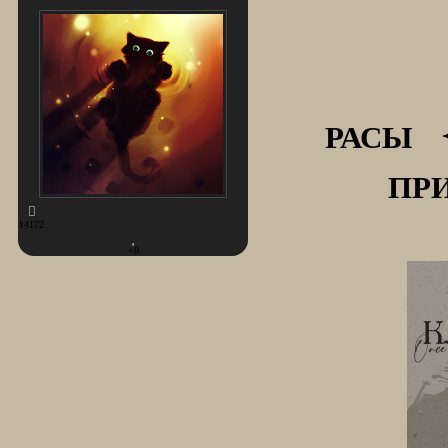
РАСЫ 
ПР
14172
+0