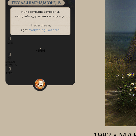
ТЕССАЛИЯ МОНДРАГОНЕ, 18
императрица Эстрарии,
чародейка, драконья всадница;
i had a dream,
i got
everything i wanted
4245
+10101
34
550,1/0
07.26,1/2
17125
1982 • M