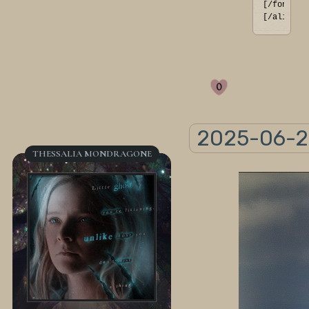
[/font]
[/align]
0
2025-06-2
THESSALIA MONDRAGONE