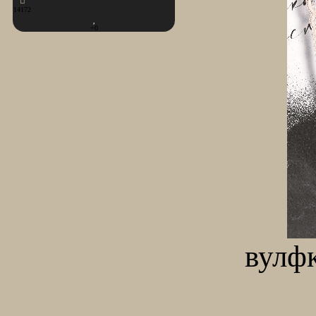
14172
+0
вулфк