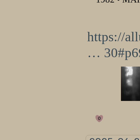
https://a
… 30#p6
0