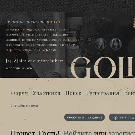
лучший пост от
цинхэ
зима в этом году выдается на редкость
промозглой: умывает гряду тяжелыми
ливнями, ворошит дороги, сгоняет охотников
и собирателей в речные низины, а к исходу
первого месяца...
[ЧИТАТЬ ДАЛЕЕ]
[1448] sins of our forefathers
асбьорг
&
эгир
Форум
Участники
Поиск
Регистрация
Вой
активные темы
сюжетные задания
игровые зад
Привет, Гость!
Войдите
или
зарегис