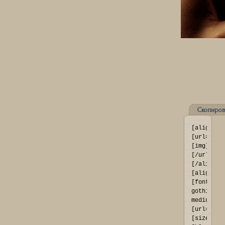
Скопиров
[align=ce
[url=http
[img]http
[/url]
[/align]

[align=ce
[font=fra
gothic 
medium]
[url=http
[size=73]