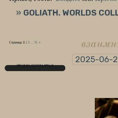
»
GOLIATH. WORLDS COL
взаимн
Страница:
1
2
3
…
51
»
2025-06-2
INGRID OSTERLING X