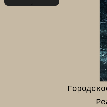
+0
Городско
Ре