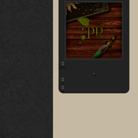
13722
+0
0
0