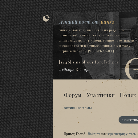
лучший пост от
цинхэ
зима в этом году выдается на редкость
промозглой: умывает гряду тяжелыми
ливнями, ворошит дороги, сгоняет охотников
и собирателей в речные низины, а к исходу
первого месяца...
[ЧИТАТЬ ДАЛЕЕ]
[1448] sins of our forefathers
асбьорг
&
эгир
Форум
Участники
Поиск
активные темы
сюжетны
Привет, Гость!
Войдите
или
зарегистрируйтесь
.