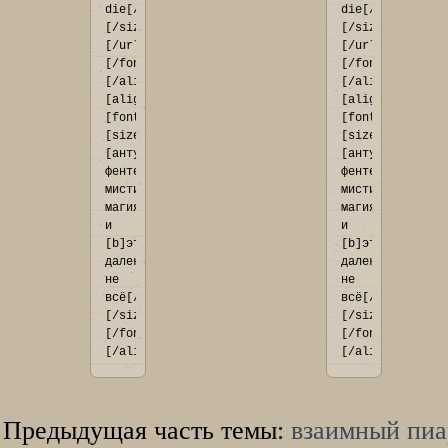
die[/b]
die[/b]
[/size]
[/size]
[/url]
[/url]
[/font]
[/font]
[/align]

[/align]

[align=center]
[align=center]
[font=Georgia]
[font=Georgia]
[size=14]
[size=14]
[антуражка, 
[антуражка, 
фентези, 
фентези, 
мистика, 
мистика, 
магия 
магия 
и 
и 
[b]это 
[b]это 
далеко 
далеко 
не 
не 
всё[/b]]
всё[/b]]
[/size]
[/size]
[/font]
[/font]
[/align]
[/align]
Предыдущая часть темы:
взаимный пиа