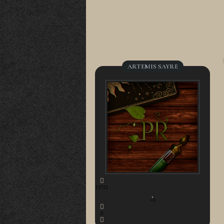
ARTEMIS SAYRE
13722
+0
0