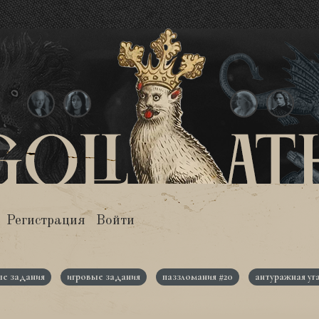
Регистрация
Войти
е задания
игровые задания
паззломания #20
антуражная уг