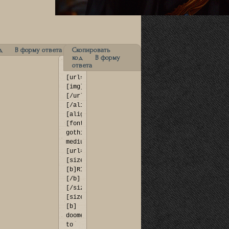
д
В форму ответа
Скопировать
код
В форму
ответа
[align=center]
lan.rusff.me/]
[url=http://rialan.rusff.me/]
imgur.com/3EwEY35.png[/img]
[img]https://upforme.ru/uploads/001c/52/36/13
[/url]
[/align]

[align=center]
[font=franklin 
gothic 
medium]
lan.rusff.me]
[url=http://rialan.rusff.me]
[size=73]
[b]RIALAN:
[/b]
[/size]
[size=28]
[b] 
doomed 
to 