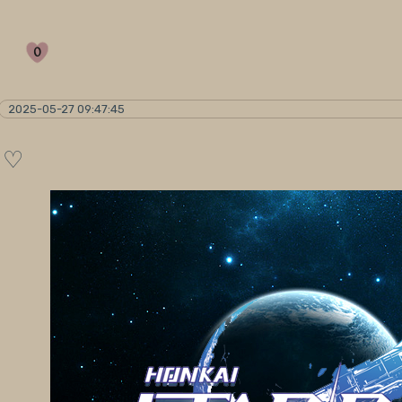
0
2025-05-27 09:47:45
♡