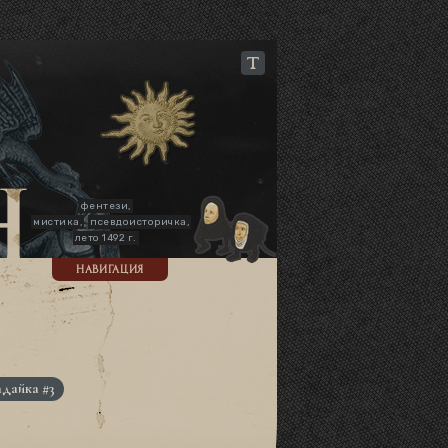
фентези,
мистика,
псевдоисторичка,
лето 1492 г.
НАВИГАЦИЯ
адайка #3