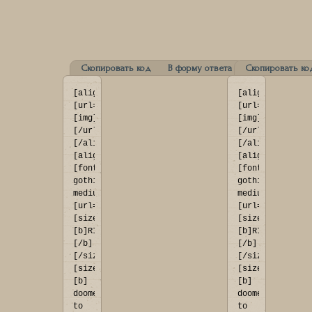
Скопировать код
В форму ответа
Скопировать ко
[align=center]
[align=center]
[url=http://rialan.rusff.me/]
[url=http://ria
[img]https://i.imgur.com/294FOfk.png[/img]
[img]https://i.
[/url]
[/url]
[/align]

[/align]

[align=center]
[align=center]
[font=franklin 
[font=franklin 
gothic 
gothic 
medium]
medium]
[url=http://rialan.rusff.me]
[url=http://ria
[size=73]
[size=73]
[b]RIALAN:
[b]RIALAN:
[/b]
[/b]
[/size]
[/size]
[size=28]
[size=28]
[b] 
[b] 
doomed 
doomed 
to 
to 