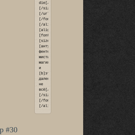
die[/b]
[/size]
[/url]
[/font]
[/align]

[align=center]
[font=Georgia]
[size=14]
[антуражка, 
фентези, 
мистика, 
магия 
и 
[b]это 
далеко 
не 
всё[/b]]
[/size]
[/font]
[/align]
р #30