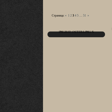
Страница:
«
1
2
3
4
5
…
51
»
INGRID OSTERLING X