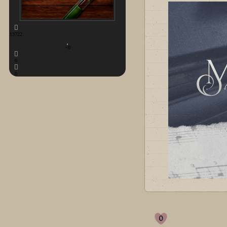
13722
+0
0
0
0