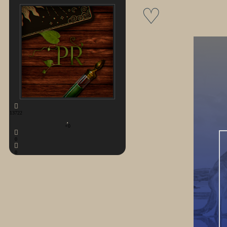
♡
13722
+0
0
0