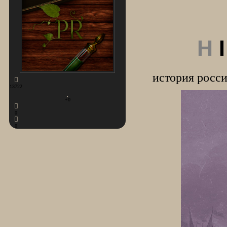
H
I
история росс
13722
+0
0
0