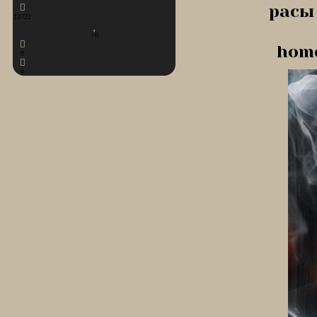
расы 
13722
+0
home
0
0