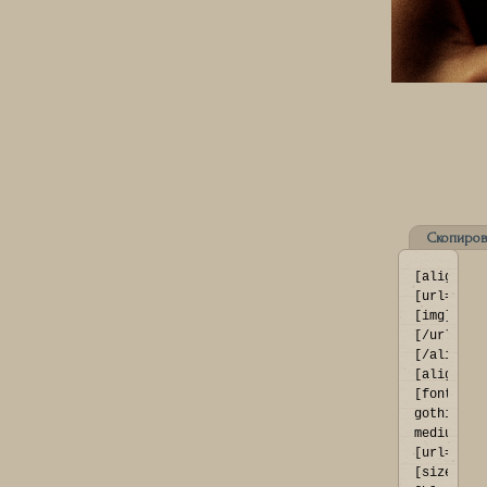
Скопиров
[align=ce
[url=http
[img]http
[/url]
[/align]

[align=ce
[font=fra
gothic 
medium]
[url=http
[size=73]