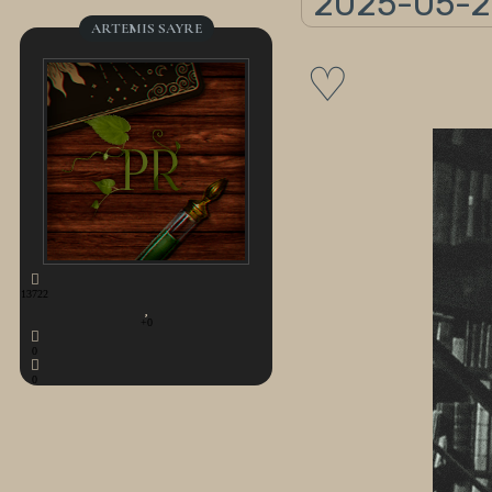
2025-05-2
ARTEMIS SAYRE
♡
13722
+0
0
0