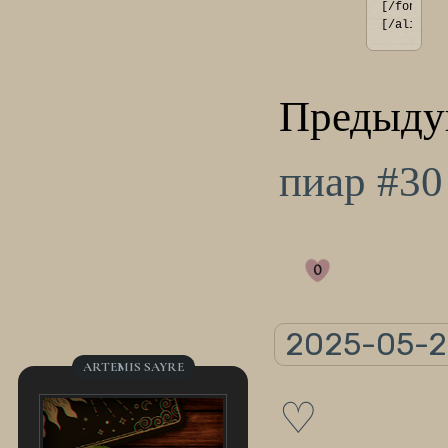
[/font]
[/align]
Предыду
пиар #30
0
2025-05-2
ARTEMIS SAYRE
♡