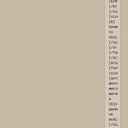
[b]RIALAN
[/b]
[/size]
[size=28]
[b] 
doomed 
to 
die[/b]
[/size]
[/url]
[/font]
[/align]

[align=ce
[font=Geo
[size=14]
[антуражк
фентези, 
мистика, 
магия 
и 
[b]это 
далеко 
не 
всё[/b]]
[/size]