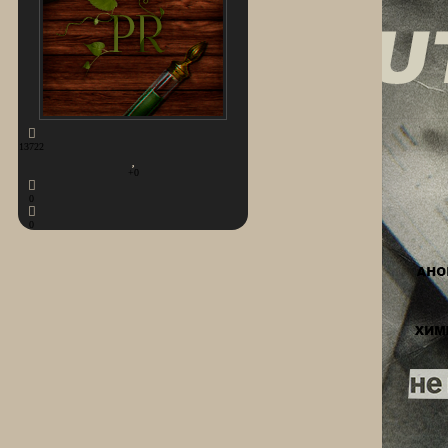
13722
+0
0
0