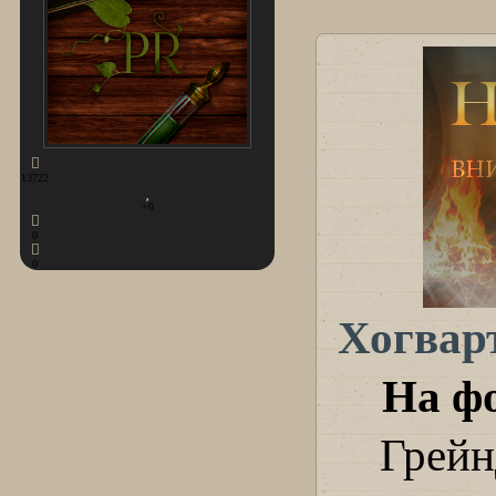
13722
+0
0
0
Хогвар
На ф
Грейн