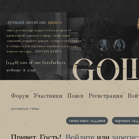
лучший пост от
цинхэ
зима в этом году выдается на редкость
промозглой: умывает гряду тяжелыми
ливнями, ворошит дороги, сгоняет охотников
и собирателей в речные низины, а к исходу
первого месяца...
[ЧИТАТЬ ДАЛЕЕ]
[1448] sins of our forefathers
асбьорг
&
эгир
Форум
Участники
Поиск
Регистрация
Вой
активные темы
сюжетные задания
игровые зад
Привет, Гость!
Войдите
или
зарегис