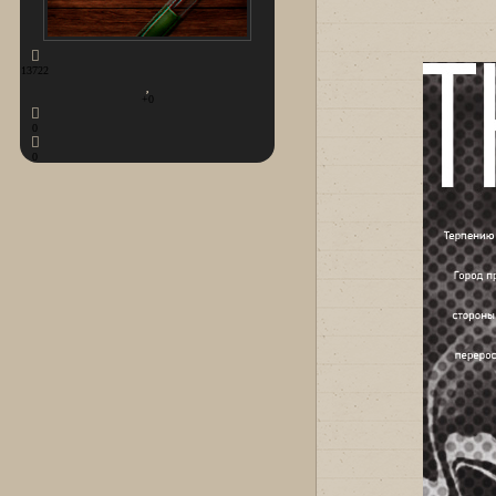
13722
+0
0
0