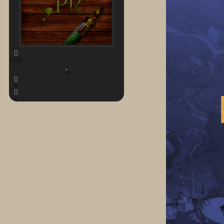
13722
+0
0
0