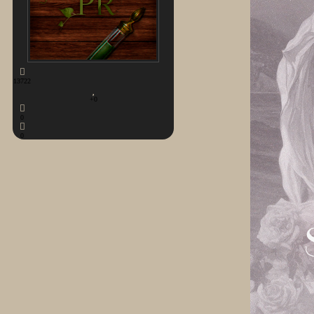
13722
+0
0
0