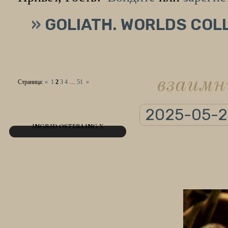
»
GOLIATH. WORLDS COL
взаимн
Страница:
«
1
2
3
4
…
51
»
2025-05-2
INGRID OSTERLING X