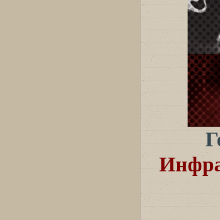
Г
Инфра