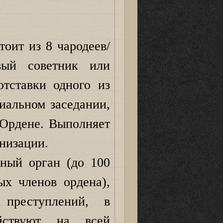
оит из 8 чародеев/
вый советник или
отставки одного из
иальном заседании,
 Ордене. Выполняет
низации.
ный орган (до 100
ых членов ордена),
 преступлений, в
йствуют на всей