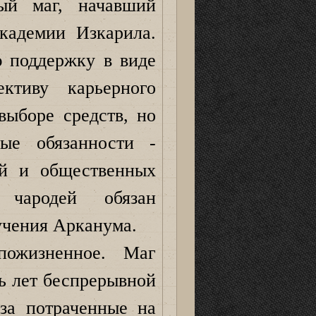
ый маг, начавший
кадемии Изкарила.
 поддержку в виде
ективу карьерного
выборе средств, но
ные обязанности -
ий и общественных
чародей обязан
учения Арканума.
пожизненное. Маг
ть лет беспрерывной
за потраченные на