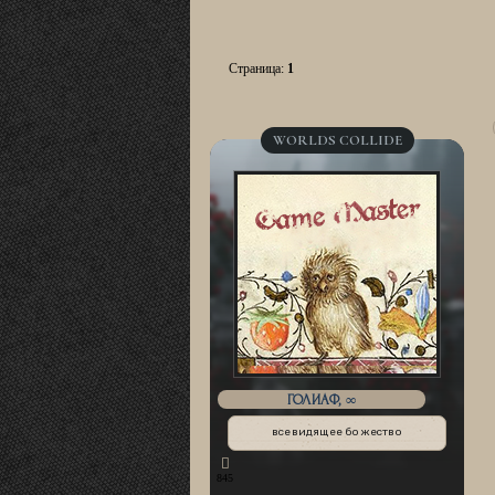
Страница:
1
WORLDS COLLIDE
ГОЛИАФ, ∞
всевидящее божество
845