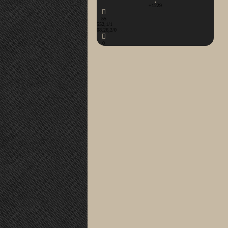
+1229
55
552,1/1
08.26,2/0
0