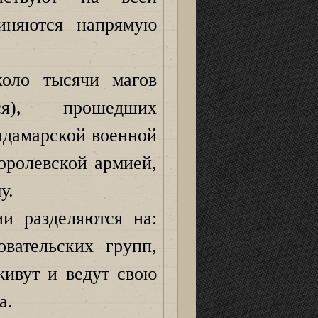
чиняются напрямую
оло тысячи магов
ся), прошедших
адамарской военной
оролевской армией,
у.
и разделяются на:
вательских групп,
живут и ведут свою
а.