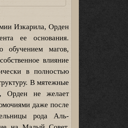
мии Изкарила, Орден
ента ее основания.
о обучением магов,
собственное влияние
тически в полностью
труктуру. В мятежные
й, Орден не желает
номочиями даже после
тельницы рода Аль-
ие на Малый Совет,