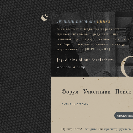
лучший пост от
цинхэ
зима в этом году выдается на редкость
промозглой: умывает гряду тяжелыми
ливнями, ворошит дороги, сгоняет охотников
и собирателей в речные низины, а к исходу
первого месяца...
[ЧИТАТЬ ДАЛЕЕ]
[1448] sins of our forefathers
асбьорг
&
эгир
Форум
Участники
Поиск
активные темы
сюжетны
Привет, Гость!
Войдите
или
зарегистрируйтесь
.