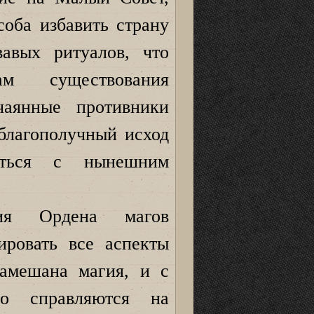
оба избавить страну
вавых ритуалов, что
ам существования
чаянные противники
благополучный исход
иться с нынешним
ния Ордена магов
ировать все аспекты
замешана магия, и с
о справляются на