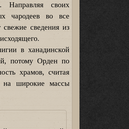
и. Направляя своих
ых чародеев во все
 свежие сведения из
оисходящего.
лигии в ханадинской
ой, потому Орден по
ость храмов, считая
я на широкие массы