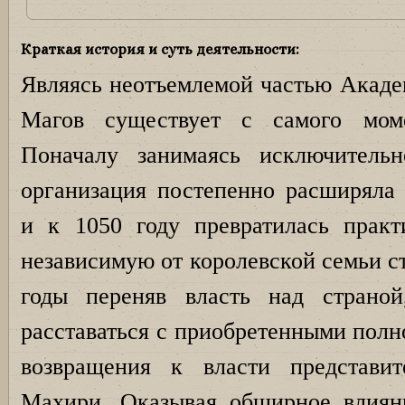
Краткая история и суть деятельности:
Являясь неотъемлемой частью Акаде
Магов существует с самого мом
Поначалу занимаясь исключительн
организация постепенно расширяла 
и к 1050 году превратилась прак
независимую от королевской семьи с
годы переняв власть над страно
расставаться с приобретенными пол
возвращения к власти представи
Махири. Оказывая обширное влиян