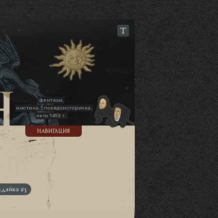
фентези,
мистика,
псевдоисторичка,
лето 1492 г.
НАВИГАЦИЯ
адайка #3