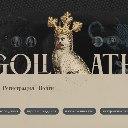
Регистрация
Войти
е задания
игровые задания
паззломания #20
антуражная уг