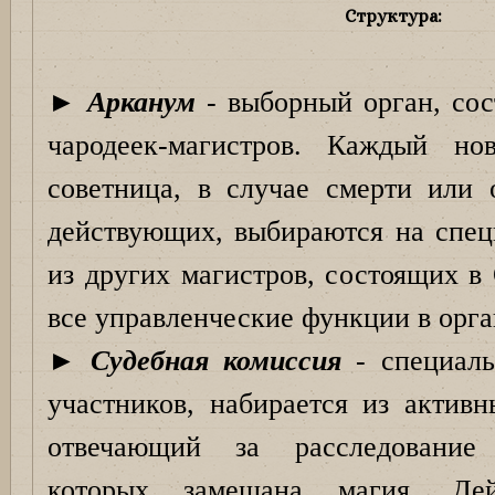
Структура:
►
Арканум
- выборный орган, сост
чародеек-магистров. Каждый но
советница, в случае смерти или 
действующих, выбираются на спец
из других магистров, состоящих в
все управленческие функции в орга
►
Судебная комиссия
- специаль
участников, набирается из активн
отвечающий за расследование
которых замешана магия. Де