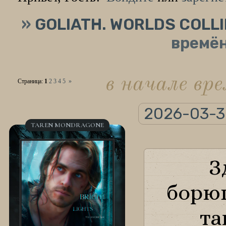
»
GOLIATH. WORLDS COLL
времён
в начале вр
Страница:
1
2
3
4
5
»
2026-03-3
TAREN MONDRAGONE
З
борющ
та