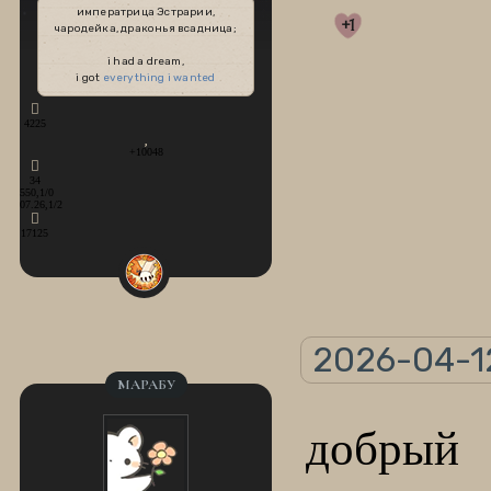
императрица Эстрарии,
+1
чародейка, драконья всадница;
i had a dream,
i got
everything i wanted
4225
+10048
34
550,1/0
07.26,1/2
17125
2026-04-12
МАРАБУ
добрый 