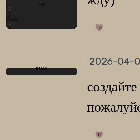
+750
27
551,1/0
07.26,1/0
+3
750
2026-04-0
ПИАР
создайт
пожалуйс
0