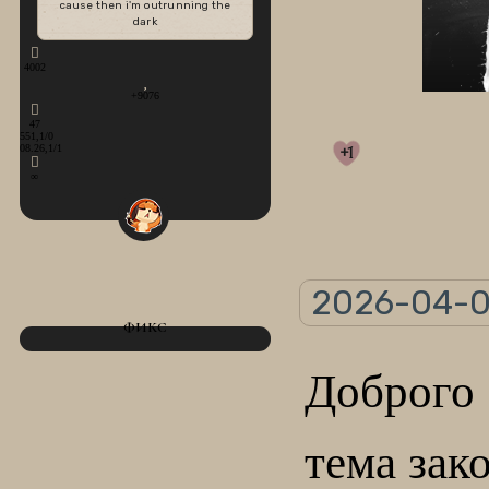
cause then i'm outrunning the
dark
4002
+9076
47
551,1/0
08.26,1/1
+1
∞
2026-04-0
ФИКС
Доброго
тема зак