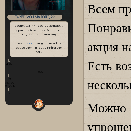
Всем пр
ТАРЕН МОНДРАГОНЕ, 22
Понрав
чародей, XII император Эстрарии,
драконий всадник, борется с
внутренним демоном;
акция н
i want
you
to sing to me softly
cause then i'm outrunning the
dark
Есть во
4002
+9076
47
несколь
551,1/0
08.26,1/1
∞
Можно
упроще