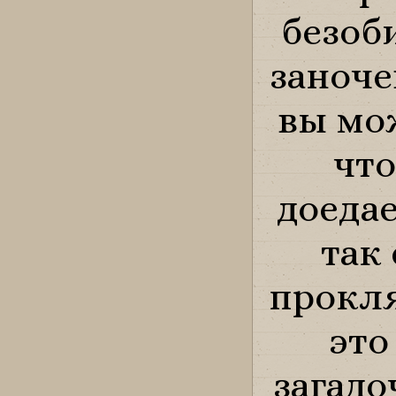
безоб
заноче
вы мож
что
доедае
так
прокля
это
загадо