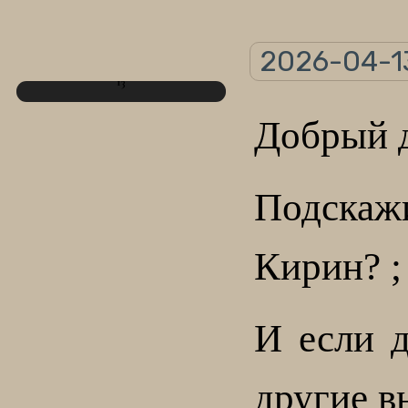
2026-04-13
13
Добрый 
Подска
Кирин? ; 
И если д
другие в