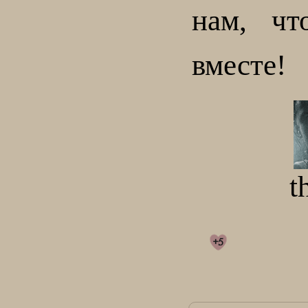
нам, чт
вместе!
t
+5