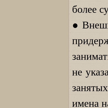
более с
● Внешн
приде
занима
не указ
заняты
имена н