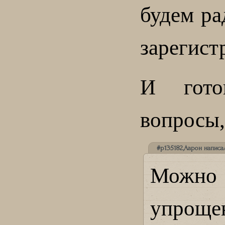
будем ра
зарегист
И гото
вопросы, 
#p135182,Аарон написал
Можно
упроще