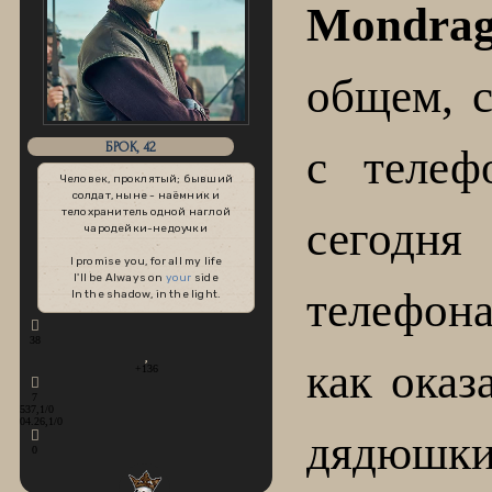
Mondrag
общем, с
БРОК, 42
с телеф
Человек, проклятый; бывший
солдат, ныне - наёмник и
телохранитель одной наглой
сегодн
чародейки-недоучки
I promise you, for all my life
I'll be Always on
your
side
телефона
In the shadow, in the light.
38
как оказ
+136
7
537,1/0
04.26,1/0
дядюш
0