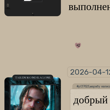
выполне
1001
+2
+2
2026-04-12
TAREN MONDRAGONE
#p137625,марабу написа
добрый