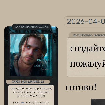
2026-04-02
TAREN MONDRAGONE
#p135782,пиар написал(
создай
пожалуй
ТАРЕН МОНДРАГОНЕ, 22
готово!
чародей, XII император Эстрарии,
драконий всадник, борется с
внутренним демоном;
i want
you
to sing to me softly