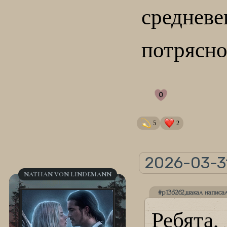
среднев
потрясн
0
5
2
2026-03-31
NATHAN VON LINDEMANN
#p135262,шакал написал
Ребята,