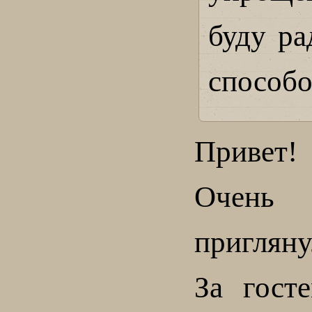
буду ра
способо
Привет!
Очень
пригляну
За гост