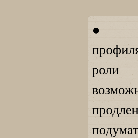
● За 
профил
роли
возмож
продле
подума