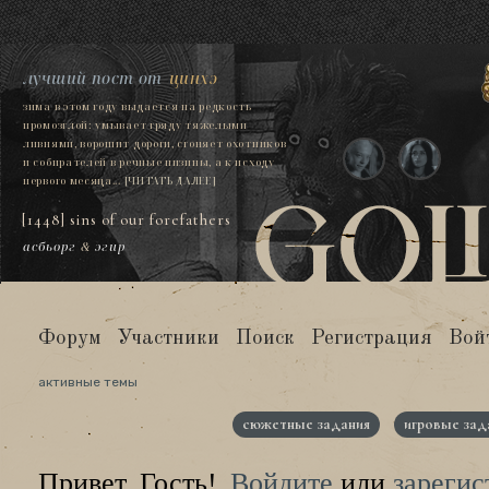
лучший пост от
цинхэ
зима в этом году выдается на редкость
промозглой: умывает гряду тяжелыми
ливнями, ворошит дороги, сгоняет охотников
и собирателей в речные низины, а к исходу
первого месяца...
[ЧИТАТЬ ДАЛЕЕ]
[1448] sins of our forefathers
асбьорг
&
эгир
Форум
Участники
Поиск
Регистрация
Вой
активные темы
сюжетные задания
игровые зад
Привет, Гость!
Войдите
или
зарегис