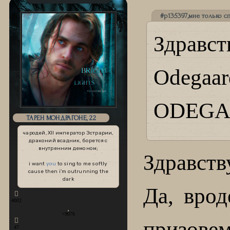
#p135397,мне только сп
Здравс
Odegaa
ODEGA
ТАРЕН МОНДРАГОНЕ, 22
чародей, XII император Эстрарии,
драконий всадник, борется с
внутренним демоном;
Здравств
i want
you
to sing to me softly
cause then i'm outrunning the
dark
Да, врод
4002
+9076
призовем
47