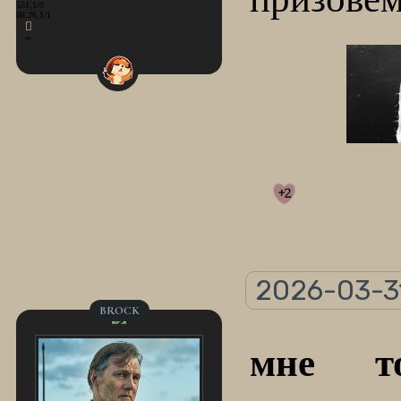
551,1/0
08.26,1/1
∞
+2
2026-03-31
BROCK
мне то