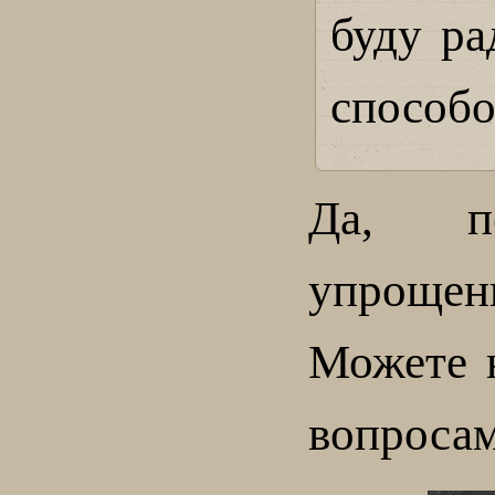
буду ра
способо
Да, п
упрощен
Можете 
вопроса