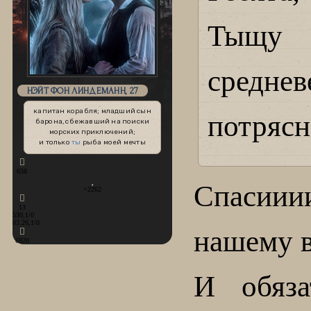
Тыщу 
средне
НЭЙТ ФОН ЛИНДЕМАНН, 27
капитан корабля; младший сын
потрясн
барона, сбежавший на поиски
морских приключений;
и только
ты
рыба моей мечты
638
Спасиии
+2262
13
530,1/0
03.26,1/0
нашему 
6920
И обяза