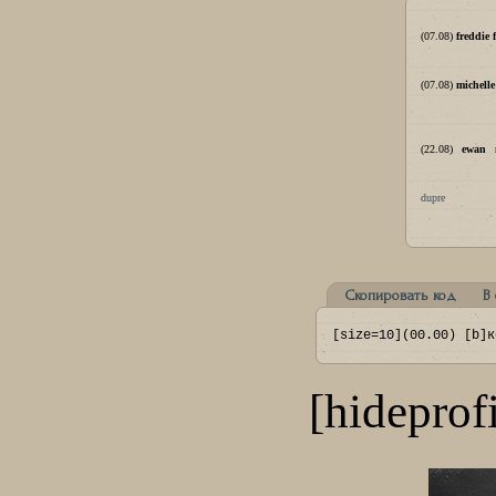
(07.08)
freddie 
(07.08)
michell
(22.08)
ewan m
dupre
Скопировать код
В
[size=10](00.00) [b]к
[hideprofi