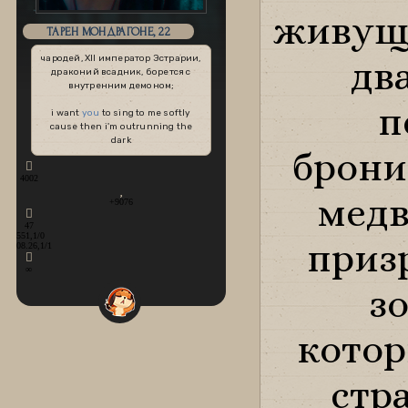
живущи
ТАРЕН МОНДРАГОНЕ, 22
чародей, XII император Эстрарии,
дв
драконий всадник, борется с
внутренним демоном;
п
i want
you
to sing to me softly
cause then i'm outrunning the
dark
брон
4002
медв
+9076
47
551,1/0
приз
08.26,1/1
∞
зо
котор
стр