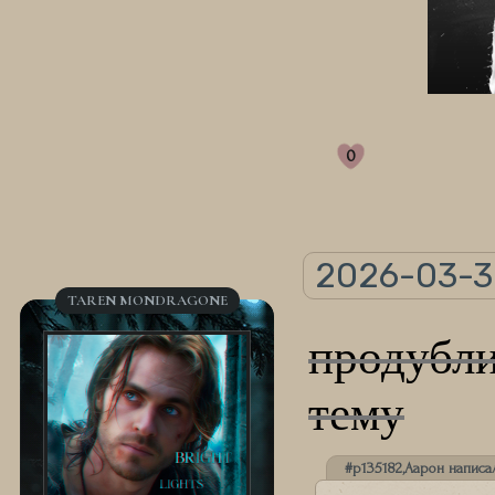
0
2026-03-3
TAREN MONDRAGONE
продуб
тему
#p135182,Аарон написал