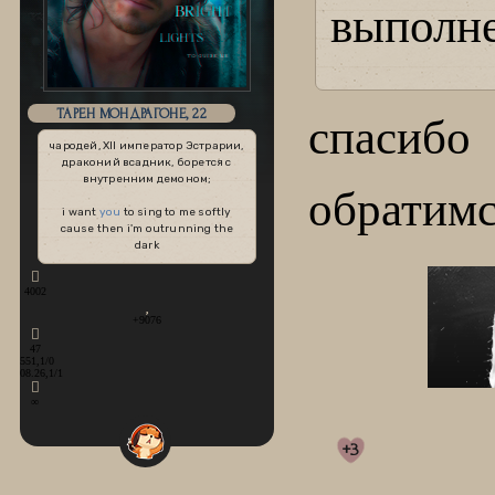
выполне
ТАРЕН МОНДРАГОНЕ, 22
спасиб
чародей, XII император Эстрарии,
драконий всадник, борется с
внутренним демоном;
обратимс
i want
you
to sing to me softly
cause then i'm outrunning the
dark
4002
+9076
47
551,1/0
08.26,1/1
∞
+3