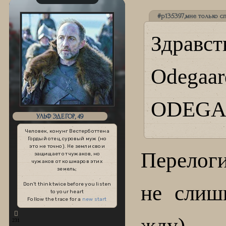
#p135397,мне только сп
Здравс
Odegaa
ODEGA
УЛЬФ ЭДЕГОР, 49
Человек, конунг Вестерботтена
Гордый отец, суровый муж (но
это не точно). Не земли свои
Перелог
защищает от чужаков, но
чужаков от кошмаров этих
земель;
не слиш
Don't think twice before you listen
to your heart
Follow the trace for a
new start
жду)
231