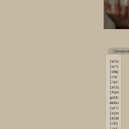
Скопиров
[align=ce
[url=http
[img]http
[/url]
[/align]

[align=ce
[font=fra
gothic 
medium]
[url=http
[size=73]
[b]GOLIAT
[/b]