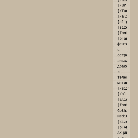
[/size]
[/url]
[/font]
[/align]
[align=ce
[size=10]
[font=Tah
[b]антура
фентези[/
с 
остроухим
эльфами, 
драконами
и 
тележкой 
магии[/fo
[/size]
[/align]

[align=ce
[font=Fra
Gothic 
Medium]
[size=16]
[b]АКТУАЛ
АКЦИИ: