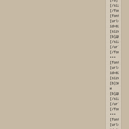
[/b]
[/size]
[/font]

[font=Ari
[url=http
id=821#p9
[size=11]
[b]ДРАКОН
[/size]
[/url]
[/font] 
••• 
[font=Ari
[url=http
id=820#p9
[size=11]
[b]ЭЛЬФЫ[
и 
[b]ДВАРФЫ
[/size]
[/url]
[/font] 
••• 
[font=Ari
[url=http