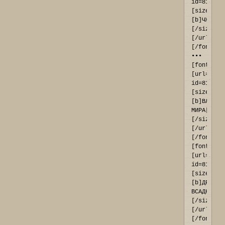
id=819#p9
[size=11]
[b]ЧЖОУЛИ
[/size]
[/url]
[/font] 
••• 
[font=Ari
[url=http
id=817#p9
[size=11]
[b]ВЛАСТИ
МИРА[/b]
[/size]
[/url]
[/font]

[font=Ari
[url=http
id=818#p9
[size=11]
[b]ДРАКОН
ВСАДНИКИ[
[/size]
[/url]
[/font] 