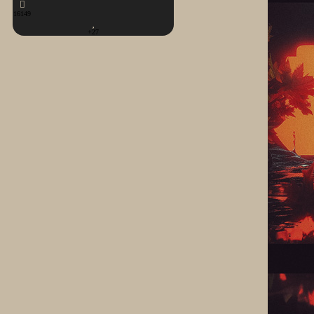
16149
+27