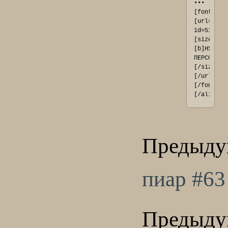
••• 
[font=Ari
[url=http
id=51#p41
[size=11]
[b]НУЖНЫЕ
ПЕРСОНАЖИ
[/size]
[/url]
[/font]
[/align]
Предыду
пиар #63
Предыду