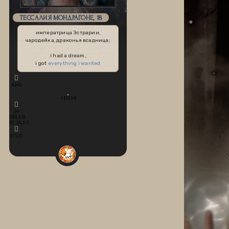
ТЕССАЛИЯ МОНДРАГОНЕ, 18
императрица Эстрарии,
чародейка, драконья всадница;
i had a dream,
i got
everything i wanted
4245
+10104
34
550,1/0
07.26,1/2
17125