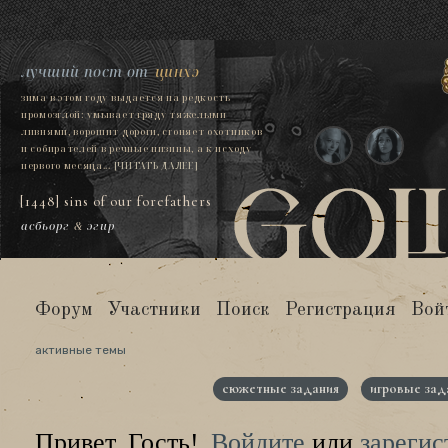
лучший пост от
цинхэ
зима в этом году выдается на редкость
промозглой: умывает гряду тяжелыми
ливнями, ворошит дороги, сгоняет охотников
и собирателей в речные низины, а к исходу
первого месяца...
[ЧИТАТЬ ДАЛЕЕ]
[1448] sins of our forefathers
асбьорг
&
эгир
Форум
Участники
Поиск
Регистрация
Вой
активные темы
сюжетные задания
игровые зад
Привет, Гость!
Войдите
или
зарегис