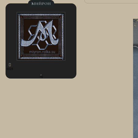
МИЙРОН
6123
+0