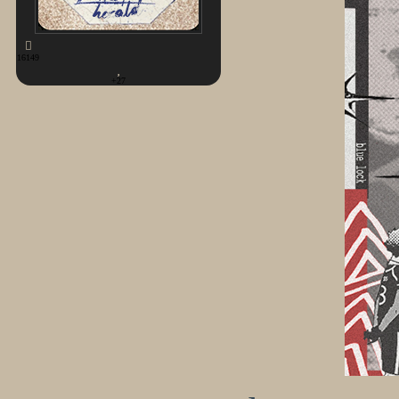
16149
+27