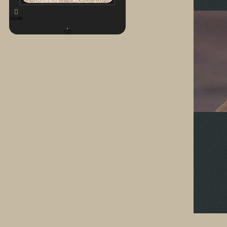
16149
+27