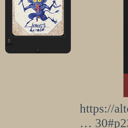
16149
+27
https://a
… 30#p2