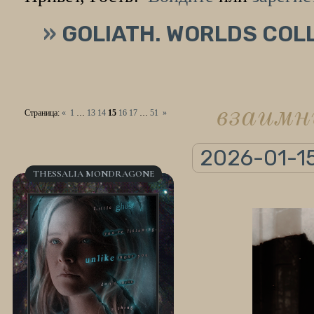
»
GOLIATH. WORLDS COL
взаимн
Страница:
«
1
…
13
14
15
16
17
…
51
»
2026-01-15
THESSALIA MONDRAGONE