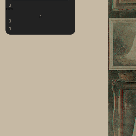
13722
+0
0
0