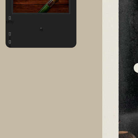
13722
+0
0
0