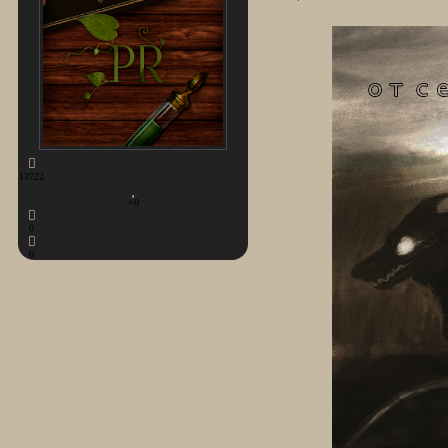
13722
+0
0
0