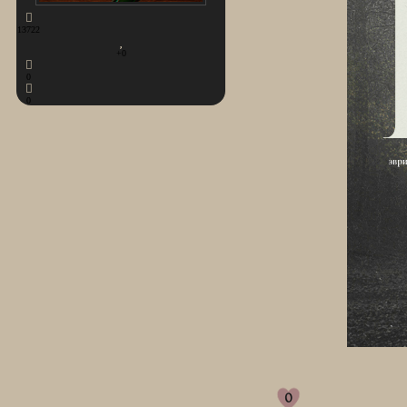
13722
+0
0
0
0