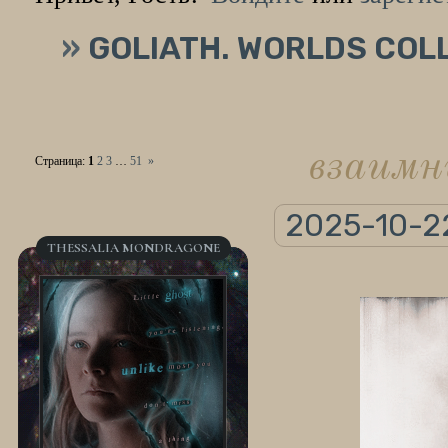
»
GOLIATH. WORLDS COL
взаимн
Страница:
1
2
3
…
51
»
2025-10-2
THESSALIA MONDRAGONE