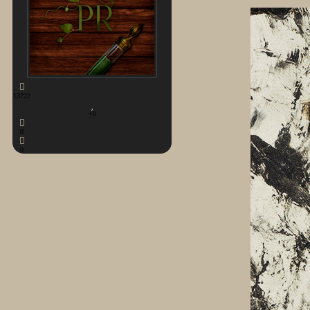
13722
+0
0
0