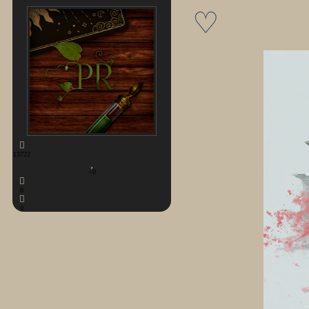
♡
13722
+0
0
0