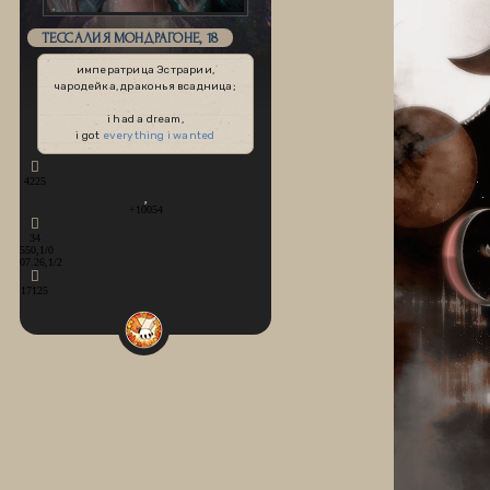
ТЕССАЛИЯ МОНДРАГОНЕ, 18
императрица Эстрарии,
чародейка, драконья всадница;
i had a dream,
i got
everything i wanted
4225
+10054
34
550,1/0
07.26,1/2
17125