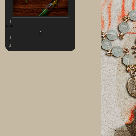
13722
+0
0
0