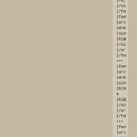
[/b]
[/size]
[/font]

[font=Ari
[url=http
id=821#p9
[size=11]
[b]ДРАКОН
[/size]
[/url]
[/font] 
••• 
[font=Ari
[url=http
id=820#p9
[size=11]
[b]ЭЛЬФЫ[
и 
[b]ДВАРФЫ
[/size]
[/url]
[/font] 
••• 
[font=Ari
[url=http