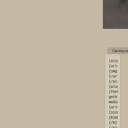
Скопиров
[align=ce
[url=http
[img]http
[/url]
[/align]

[align=ce
[font=fra
gothic 
medium]
[url=http
[size=73]
[b]GOLIAT
[/b]