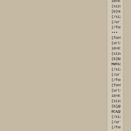
id=819#p9
[size=11]
[b]ЧЖОУЛИ
[/size]
[/url]
[/font] 
••• 
[font=Ari
[url=http
id=817#p9
[size=11]
[b]ВЛАСТИ
МИРА[/b]
[/size]
[/url]
[/font]

[font=Ari
[url=http
id=818#p9
[size=11]
[b]ДРАКОН
ВСАДНИКИ[
[/size]
[/url]
[/font] 