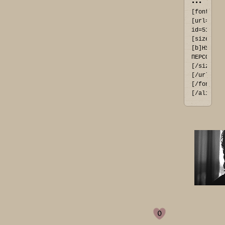
••• 
[font=Ari
[url=http
id=51#p41
[size=11]
[b]НУЖНЫЕ
ПЕРСОНАЖИ
[/size]
[/url]
[/font]
[/align]
0