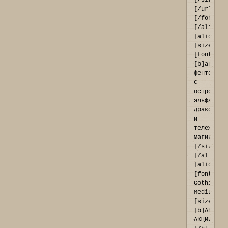
[/size]
[/url]
[/font]
[/align]
[align=ce
[size=10]
[font=Tah
[b]антура
фентези[/
с 
остроухим
эльфами, 
драконами
и 
тележкой 
магии[/fo
[/size]
[/align]

[align=ce
[font=Fra
Gothic 
Medium]
[size=16]
[b]АКТУАЛ
АКЦИИ: