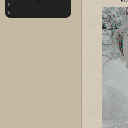
Ми
+0
0
0