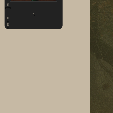
13722
+0
0
0