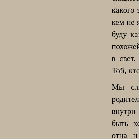
какого 
кем не 
буду ка
похожей
в свет.
Той, кт
Мы сл
родите
внутри 
быть х
отца и