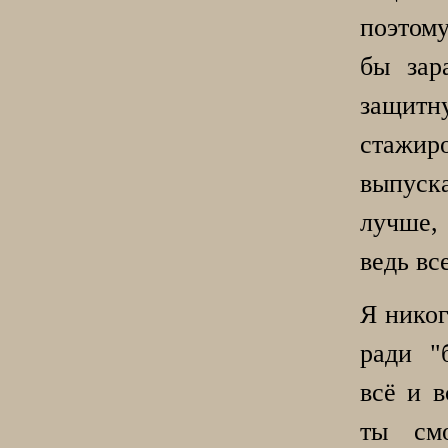
поэтом
бы зар
защи
стажир
выпуск
лучше,
ведь вс
Я никог
ради "
всё и в
ты смо