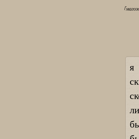
｢магозо
я
ск
с
л
б
б