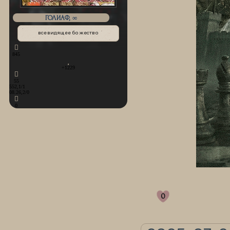
ГОЛИАФ, ∞
всевидящее божество
845
+1229
55
552,1/1
08.26,2/0
0
0