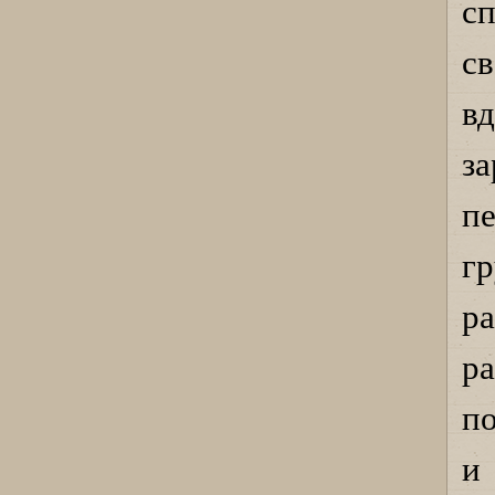
с
с
в
з
п
г
ра
р
п
и