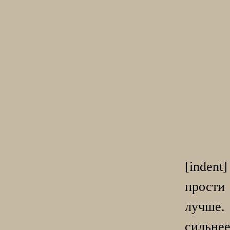
[inden
прости 
лучше
сильне