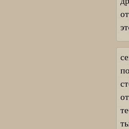
др
от
эт
с
п
ст
от
т
ты