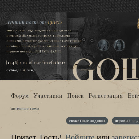
лучший пост от
цинхэ
зима в этом году выдается на редкость
промозглой: умывает гряду тяжелыми
ливнями, ворошит дороги, сгоняет охотников
и собирателей в речные низины, а к исходу
первого месяца...
[ЧИТАТЬ ДАЛЕЕ]
[1448] sins of our forefathers
асбьорг
&
эгир
Форум
Участники
Поиск
Регистрация
Вой
активные темы
сюжетные задания
игровые зад
Привет, Гость!
Войдите
или
зарегис