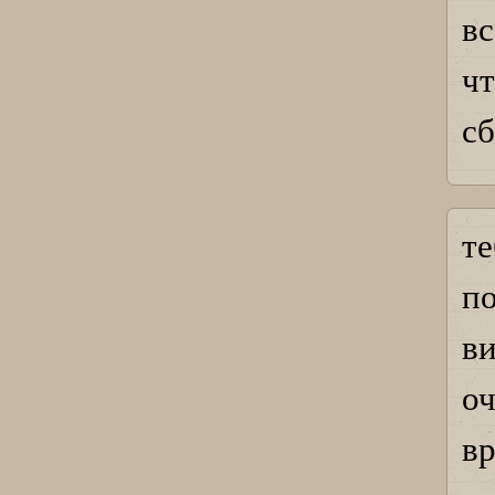
в
ч
сб
т
п
в
о
вр