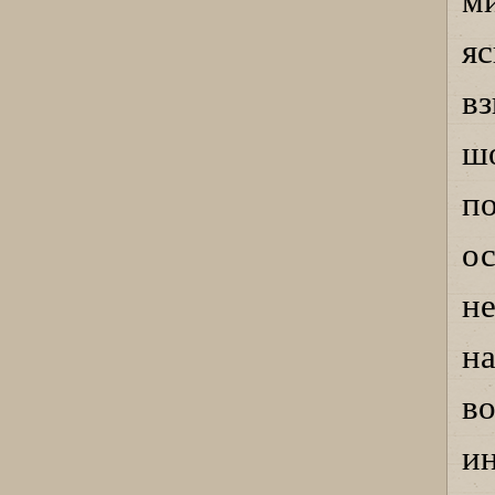
м
я
в
ш
п
о
н
н
во
ин