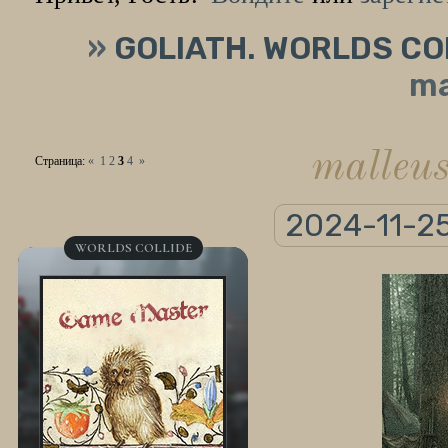
»
GOLIATH. WORLDS CO
ma
malleu
Страница:
«
1
2
3
4
»
2024-11-25
WORLDS COLLIDE