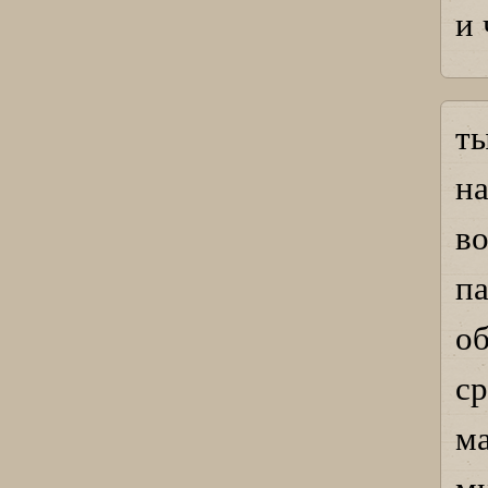
и 
т
н
во
п
о
с
м