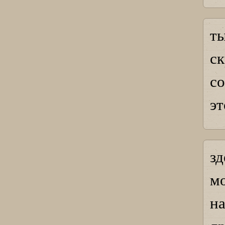
т
с
с
эт
зд
м
н