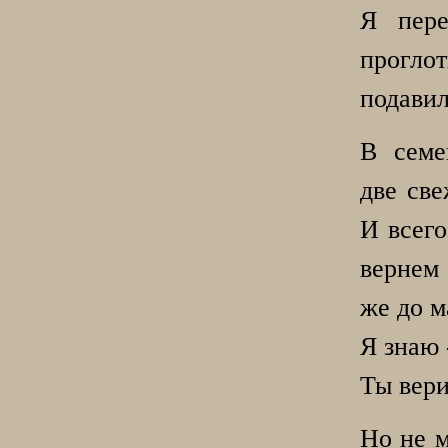
Я пере
прогл
подавил
В семе
две св
И всего
вернем 
же до м
Я знаю 
Ты вери
Но не м