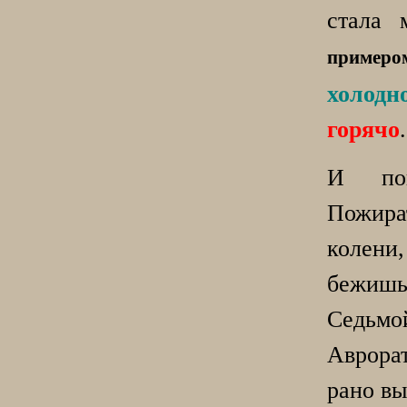
стала
примеро
холодн
горячо
.
И по
Пожир
колени,
бежи
Седьм
Аврора
рано вы