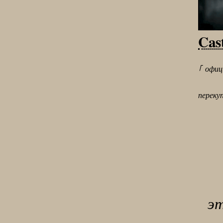
Cast
｢офиц
перекуп
эт