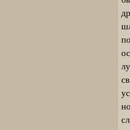
др
шл
п
о
л
св
ус
н
с